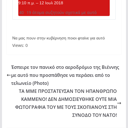
t
9:10 π.μ. – 12 Ιουλ 2018
p
40
19 άτομα συζητούν σχετικά με αυτό
:
/
/
Να μας πουν στην κυβέρνηση ποιοι φταίνε για αυτό
Views: 0
Έσπειρε τον πανικό στο αεροδρόμιο της Βιέννης
με αυτό που προσπάθησε να περάσει από το
τελωνείο (Photo)
ΤΑ ΜΜΕ ΠΡΟΣΤΑΤΕΥΣΑΝ ΤΟΝ ΗΠΑΝΘΡΩΠΟ
ΚΑΜΜΕΝΟ! ΔΕΝ ΔΗΜΟΣΙΕΥΘΗΚΕ ΟΥΤΕ ΜΙΑ
ΦΩΤΟΓΡΑΦΙΑ ΤΟΥ ΜΕ ΤΟΥΣ ΣΚΟΠΙΑΝΟΥΣ ΣΤΗ
ΣΥΝΟΔΟ ΤΟΥ ΝΑΤΟ!