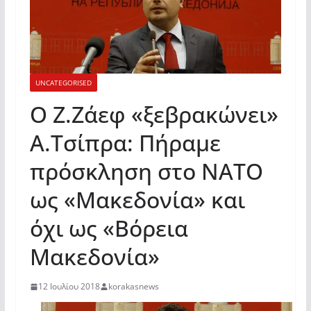
UNCATEGORISED
Ο Ζ.Ζάεφ «ξεβρακώνει»
Α.Τσίπρα: Πήραμε
πρόσκληση στο ΝΑΤΟ
ως «Μακεδονία» και
όχι ως «Βόρεια
Μακεδονία»
12 Ιουλίου 2018
korakasnews