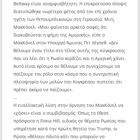
Beltway είναι αναμφισβήτητη. Η επικρατούσα άποψη
διατυπώθηκε νωρίτερα φέτος από τον επί χρόνια
ηγέτη των Ρεπουμπλικανών στη Γερουσία, Μιτς
ΜακΚόνελ. «Μου φαίνεται αρκετά σαφές ότι
διακυβεύεται η φήμη της Αμερικής», είπε ο
ΜακΚόνελ στον Υπουργό Άμυνας Πιτ Χέγσεθ. «Δεν
θέλουμε έναν τίτλο στο τέλος αυτής της σύγκρουσης
που να λέει ότι η Ρωσία κερδίζει και η Αμερική χάνει.
Αυτό είναι κρίσιμο αν θέλουμε να συνεχίσουμε να
παίζουμε τον ρόλο στον κόσμο που η συντριπτική
πλειοψηφία των μελών του Κογκρέσου πιστεύει ότι
πρέπει ακόμα να παίζουμε».
…
Η εναλλακτική λύση στην άρνηση του ΜακΚόνελ να
«χάσει» είναι ο συμβιβασμός. Όπως το έθεσε
πρόσφατα η Fiona Hill, ειδικός σε θέματα Ρωσίας που
υπηρέτησε κατά την πρώτη θητεία του Trump, οι
Ρώσοι «θέλουν πάντα κάτι που μπορούν να