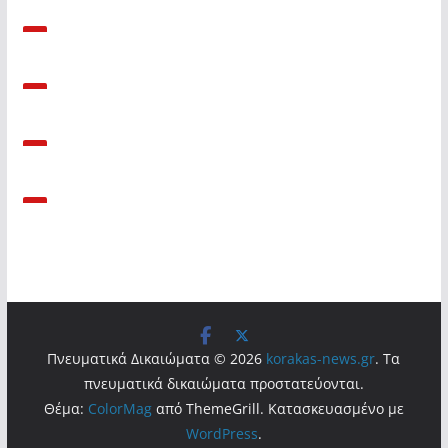
Πνευματικά Δικαιώματα © 2026
korakas-news.gr
. Τα
πνευματικά δικαιώματα προστατεύονται.
Θέμα:
ColorMag
από ThemeGrill. Κατασκευασμένο με
WordPress
.