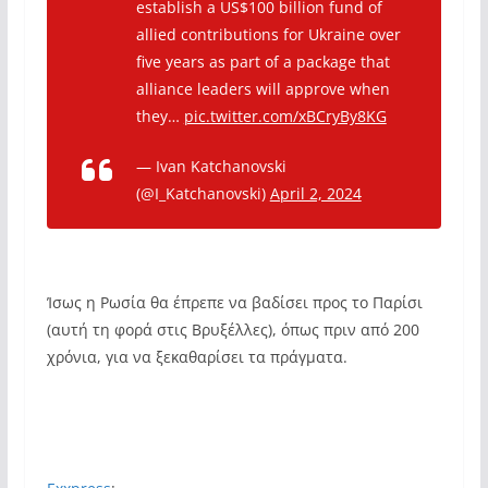
establish a US$100 billion fund of
allied contributions for Ukraine over
five years as part of a package that
alliance leaders will approve when
they…
pic.twitter.com/xBCryBy8KG
— Ivan Katchanovski
(@I_Katchanovski)
April 2, 2024
Ίσως η Ρωσία θα έπρεπε να βαδίσει προς το Παρίσι
(αυτή τη φορά στις Βρυξέλλες), όπως πριν από 200
χρόνια, για να ξεκαθαρίσει τα πράγματα.