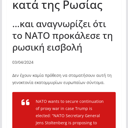
κατά της Ρωσίας
…και αναγνωρίζει ότι
το ΝΑΤΟ προκάλεσε τη
ρωσική εισβολή
03/04/2024
Δεν έχουν καμία πρόθεση να σταματήσουν αυτή τη
γενοκτονία εκατομμυρίων ευρωπαίων σύντομα.
NATO wants to secure continuation
of proxy war in case Trump is
elected: “NATO Secretary General
Jens Stoltenberg is proposing to