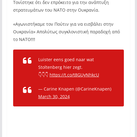
Τονίστηκε ότι δεν επρόκειτο για την ανάπτυξη
στρατευμάτων του ΝΑΤΟ στην Ουκρανία.
«Αγωνιστήκαμε τον Πούτιν για να εισβάλει στην
Ουκρανία» Απολύτως συγκλονιστική παραδοχή από
το ΝΑΤΟ‼️‼️
Luister eens goed naar wat
Stoltenberg hier zegt.
👇👇👇
https://t.co/t8GUyNhkcU
— Carine Knapen (@CarineKnapen)
March 30, 2024