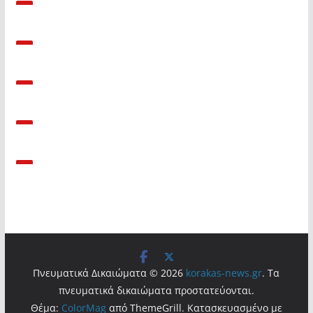
Πνευματικά Δικαιώματα © 2026
korakas-news.gr
. Τα
πνευματικά δικαιώματα προστατεύονται.
Θέμα:
ColorMag
από ThemeGrill. Κατασκευασμένο με