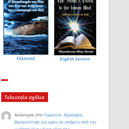
Ελληνικά
English Version
Τελευταία σχόλια
Ανώνυμος
στο
Γερμανία: Δήμαρχος
βασανίστηκε για ώρες σε υπόγειο από την