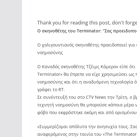
Thank you for reading this post, don't forge
Ο σκηνοθέτης του Terminator: “Σας προειδοπο
Ο χολιγουντιανός σκηνοθέτης προειδοποιεί για
νοημοσύνης
Ο Καναδός σκηνοθέτης Τζέιμς Κάμερον είπε ότ
Terminator» θα έπρεπε να είχε χρησιμεύσει ως 
νοημοσύνης και ότι η αναδυόμενη τεχνολογία ό
γράφει το RT.
Σε συνέντευξή του στο CTV News την Τρίτη, ο 
τεχνητή νοημοσύνη θα μπορούσε κάποια μέρα ν
φόβο που εκφράστηκε ακόμη και από ορισμένους
«Συμμερίζομαι απόλυτα την ανησυχία τους. Σας 
αναφερόμενος στην ταινία του «The Terminator