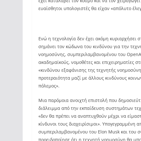
έχει καταλάβει τον κόσμο και να τον χειραγωγεί
ευαίσθητοι υπολογιστές θα είχαν «απόλυτο έλεγ
Ενώ η τεχνολογία δεν έχει ακόμη κυριαρχήσει σ
σημάνει τον κώδωνα του κινδύνου για την τεχν
νοημοσύνης, συμπεριλαμβανομένου του OpenAI
ακαδημαϊκούς, νομοθέτες και επιχειρηματίες σ
«κινδύνου εξαφάνισης της τεχνητής νοημοσύνης
προτεραιότητα μαζί με άλλους κινδύνους κοινων
πόλεμος».
Μια παρόμοια ανοιχτή επιστολή που δημοσιεύτ
διάλειμμα από την εκπαίδευση συστημάτων τε
«δεν θα πρέπει να αναπτυχθούν μέχρι να είμαστε
κίνδυνοι τους διαχειρίσιμοι». Υπογεγραμμένη α
συμπεριλαμβανομένου του Elon Musk και του συ
προειδοποίησε ότι η τεχνητή νοημοσύνη θα μπο