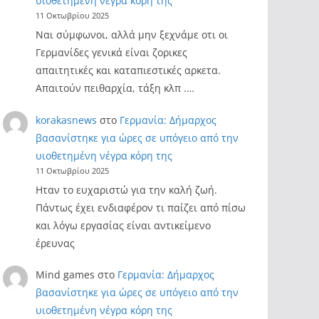
υιοθετημένη νέγρα κόρη της
11 Οκτωβρίου 2025
Ναι σύμφωνοι, αλλά μην ξεχνάμε οτι οι
Γερμανίδες γενικά είναι ζορικες
απαιτητικές και καταπιεστικές αρκετα.
Απαιτούν πειθαρχία, τάξη κλπ .…
korakasnews
στο
Γερμανία: Δήμαρχος
βασανίστηκε για ώρες σε υπόγειο από την
υιοθετημένη νέγρα κόρη της
11 Οκτωβρίου 2025
Ηταν το ευχαριστώ για την καλή ζωή.
Πάντως έχει ενδιαφέρον τι παίζει από πίσω
και λόγω εργασίας είναι αντικείμενο
έρευνας
Mind games
στο
Γερμανία: Δήμαρχος
βασανίστηκε για ώρες σε υπόγειο από την
υιοθετημένη νέγρα κόρη της