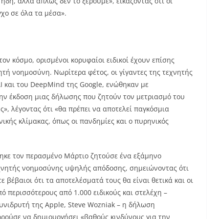
 ήδη, αλλά απλώς δεν το ξέρουμε», εικάζοντας ότι οι
χο σε όλα τα μέσα».
τον κόσμο, ορισμένοι κορυφαίοι ειδικοί έχουν επίσης
ητή νοημοσύνη. Νωρίτερα φέτος, οι γίγαντες της τεχνητής
 και του DeepMind της Google, ενώθηκαν με
την έκδοση μιας δήλωσης που ζητούν τον μετριασμό του
», λέγοντας ότι «θα πρέπει να αποτελεί παγκόσμια
ικής κλίμακας, όπως οι πανδημίες και ο πυρηνικός
ηκε τον περασμένο Μάρτιο ζητούσε ένα εξάμηνο
χνητής νοημοσύνης υψηλής απόδοσης, σημειώνοντας ότι
 βέβαιοι ότι τα αποτελέσματά τους θα είναι θετικά και οι
πό περισσότερους από 1.000 ειδικούς και στελέχη –
νιδρυτή της Apple, Steve Wozniak – η δήλωση
ρούσε να δημιουργήσει «βαθούς κινδύνους για την