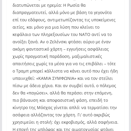
διατυπώνεται με ηρεμία: Η Ρωσία θα
διαπραγματευτεί, αλλά μόνο με βάση τα γεγονότα
επί του εδάφους, αντιμετωπίζοντας τις υποκείμενες
αιτίες, και μόνο για μια λύση που κλείνει το
κεφάλαιο των πληρεξουσίων του ΝΑΤΟ αντί να το
ανοίξει ξανά. Αν ο Ζελένσκι φτάσει αύριο με έναν
ακόμη φανταστικό χάρτη – εγγυήσεις ασφάλειας
χωρίς πραγματική παράδοση, μαξιμαλιστικές
απαιτήσεις χωρίς τα μέσα για να τις επιβάλει – τότε
ο Τραμπ μπορεί κάλλιστα να κάνει αυτό που έχει ήδη
υπαινιχθεί: «ΚΑΜΙΑ ΣΥΜΦΩΝΙΑ» και να τον στείλει
πίσω με άδεια χέρια. Και αν συμβεί αυτό, ο πόλεμος
δεν θα «παγώσει», αλλά θα περάσει στην επόμενη,
πιο βάναυση και αποφασιστική φάση, επειδή το
κίνητρο της Μόσχας γίνεται απλό: να τερματίσει την
ασάφεια αλλάζοντας τον χάρτη. Γι’ αυτό ακριβώς
χρησιμεύει η στολή: όχι εκφοβισμός, αλλά σαφήνεια.
Η εποχή της μπλόφας και της αιματοχυσίας φτάνει