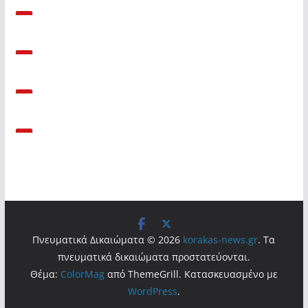
Πνευματικά Δικαιώματα © 2026
korakas-news.gr
. Τα
πνευματικά δικαιώματα προστατεύονται.
Θέμα:
ColorMag
από ThemeGrill. Κατασκευασμένο με
WordPress
.