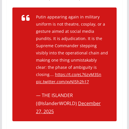
Putin appearing again in military
uniform is not theatre, cosplay, or a
gesture aimed at social media
pundits. It is adjudication. It is the
Supreme Commander stepping
visibly into the operational chain and
making one thing unmistakably
clear: the phase of ambiguity is
closing.…
https://t.co/eL76zvM3Sn
pic.twitter.com/xvNl5h2h17
— THE ISLANDER
(@IslanderWORLD)
December
27, 2025