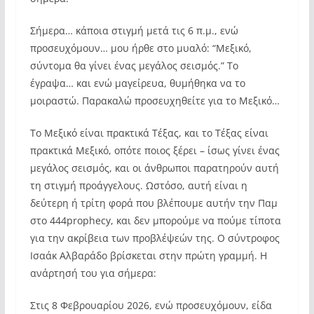
Σήμερα… κάποια στιγμή μετά τις 6 π.μ., ενώ
προσευχόμουν… μου ήρθε στο μυαλό: “Μεξικό,
σύντομα θα γίνει ένας μεγάλος σεισμός.” Το
έγραψα… και ενώ μαγείρευα, θυμήθηκα να το
μοιραστώ. Παρακαλώ προσευχηθείτε για το Μεξικό…
Το Μεξικό είναι πρακτικά Τέξας, και το Τέξας είναι
πρακτικά Μεξικό, οπότε ποιος ξέρει – ίσως γίνει ένας
μεγάλος σεισμός, και οι άνθρωποι παρατηρούν αυτή
τη στιγμή προάγγελους. Ωστόσο, αυτή είναι η
δεύτερη ή τρίτη φορά που βλέπουμε αυτήν την Παμ
στο 444prophecy, και δεν μπορούμε να πούμε τίποτα
για την ακρίβεια των προβλέψεών της. Ο σύντροφος
Ισαάκ Αλβαράδο βρίσκεται στην πρώτη γραμμή. Η
ανάρτησή του για σήμερα:
Στις 8 Φεβρουαρίου 2026, ενώ προσευχόμουν, είδα