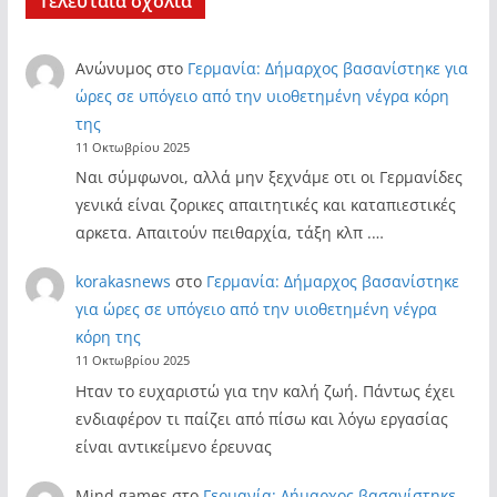
Τελευταία σχόλια
Ανώνυμος
στο
Γερμανία: Δήμαρχος βασανίστηκε για
ώρες σε υπόγειο από την υιοθετημένη νέγρα κόρη
της
11 Οκτωβρίου 2025
Ναι σύμφωνοι, αλλά μην ξεχνάμε οτι οι Γερμανίδες
γενικά είναι ζορικες απαιτητικές και καταπιεστικές
αρκετα. Απαιτούν πειθαρχία, τάξη κλπ .…
korakasnews
στο
Γερμανία: Δήμαρχος βασανίστηκε
για ώρες σε υπόγειο από την υιοθετημένη νέγρα
κόρη της
11 Οκτωβρίου 2025
Ηταν το ευχαριστώ για την καλή ζωή. Πάντως έχει
ενδιαφέρον τι παίζει από πίσω και λόγω εργασίας
είναι αντικείμενο έρευνας
Mind games
στο
Γερμανία: Δήμαρχος βασανίστηκε