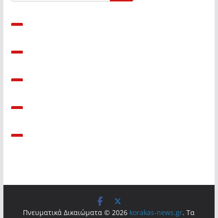
Πνευματικά Δικαιώματα © 2026
korakas-news.gr
. Τα