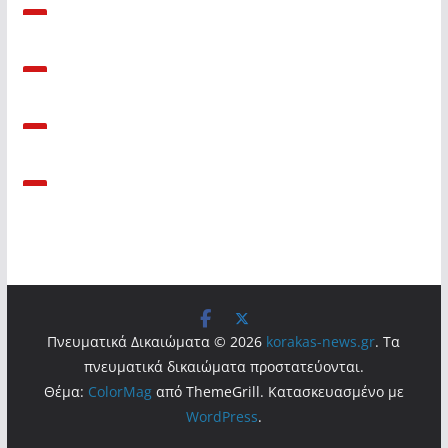
Πνευματικά Δικαιώματα © 2026
korakas-news.gr
. Τα
πνευματικά δικαιώματα προστατεύονται.
Θέμα:
ColorMag
από ThemeGrill. Κατασκευασμένο με
WordPress
.