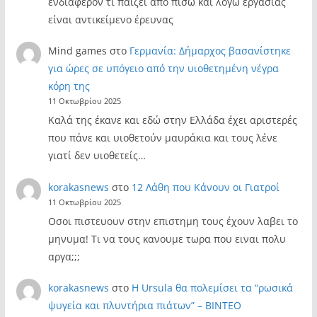
ενδιαφέρον τι παίζει από πίσω και λόγω εργασίας
είναι αντικείμενο έρευνας
Mind games
στο
Γερμανία: Δήμαρχος βασανίστηκε
για ώρες σε υπόγειο από την υιοθετημένη νέγρα
κόρη της
11 Οκτωβρίου 2025
Καλά της έκανε και εδώ στην Ελλάδα έχει αριστερές
που πάνε και υιοθετούν μαυράκια και τους λένε
γιατί δεν υιοθετείς…
korakasnews
στο
12 Λάθη που Κάνουν οι Γιατροί
11 Οκτωβρίου 2025
Οσοι πιστευουν στην επιστημη τους έχουν λαβει το
μηνυμα! Τι να τους κανουμε τωρα που ειναι πολυ
αργα;;;
korakasnews
στο
Η Ursula θα πολεμίσει τα “ρωσικά
ψυγεία και πλυντήρια πιάτων” – ΒΙΝΤΕΟ