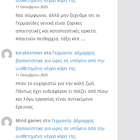
υιοθετημένη νέγρα κόρη της
11 Οκτωβρίου 2025
Ναι σύμφωνοι, αλλά μην ξεχνάμε οτι οι
Γερμανίδες γενικά είναι ζορικες
απαιτητικές και καταπιεστικές αρκετα.
Απαιτούν πειθαρχία, τάξη κλπ .…
korakasnews
στο
Γερμανία: Δήμαρχος
βασανίστηκε για ώρες σε υπόγειο από την
υιοθετημένη νέγρα κόρη της
11 Οκτωβρίου 2025
Ηταν το ευχαριστώ για την καλή ζωή.
Πάντως έχει ενδιαφέρον τι παίζει από πίσω
και λόγω εργασίας είναι αντικείμενο
έρευνας
Mind games
στο
Γερμανία: Δήμαρχος
βασανίστηκε για ώρες σε υπόγειο από την
υιοθετημένη νέγρα κόρη της