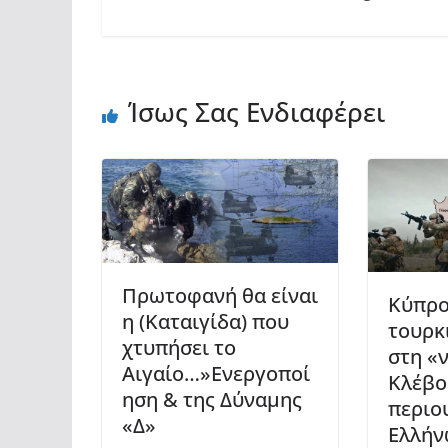
Ίσως Σας Ενδιαφέρει
Πρωτοφανή θα είναι
Κύπρο
η (Καταιγίδα) που
τουρκ
χτυπήσει το
στη «
Αιγαίο…»Ενεργοποί
Κλέβο
ηση & της Δύναμης
περιο
«Δ»
Ελλήν