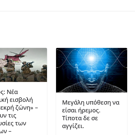
ς: Νέα
ική εισβολή
Μεγάλη υπόθεση να
νεκρή ζώνη» –
είσαι ήρεμος.
υν τις
Τίποτα δε σε
υσίες των
αγγίζει.
ων –