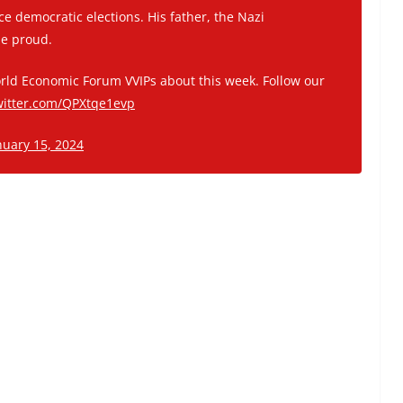
e democratic elections. His father, the Nazi
be proud.
World Economic Forum VVIPs about this week. Follow our
witter.com/QPXtqe1evp
nuary 15, 2024