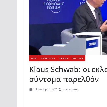
NWO
ΑΠΟΚΑΛΥΨΗ
ΔΙΕΘΝΗ
ΝΕΑ ΤΑΞΗ
Klaus Schwab: οι εκ
σύντομα παρελθόν
20 Ιανουαρίου 2024
korakasnews