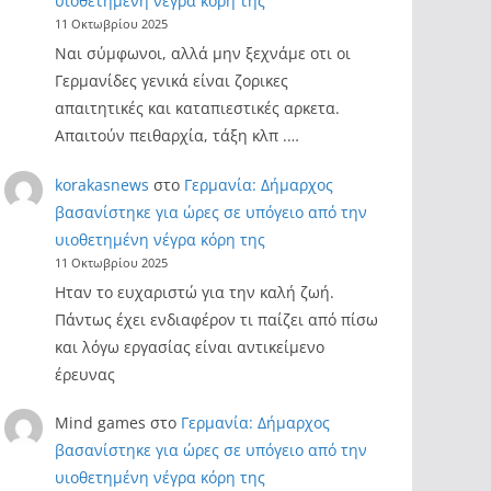
υιοθετημένη νέγρα κόρη της
11 Οκτωβρίου 2025
Ναι σύμφωνοι, αλλά μην ξεχνάμε οτι οι
Γερμανίδες γενικά είναι ζορικες
απαιτητικές και καταπιεστικές αρκετα.
Απαιτούν πειθαρχία, τάξη κλπ .…
korakasnews
στο
Γερμανία: Δήμαρχος
βασανίστηκε για ώρες σε υπόγειο από την
υιοθετημένη νέγρα κόρη της
11 Οκτωβρίου 2025
Ηταν το ευχαριστώ για την καλή ζωή.
Πάντως έχει ενδιαφέρον τι παίζει από πίσω
και λόγω εργασίας είναι αντικείμενο
έρευνας
Mind games
στο
Γερμανία: Δήμαρχος
βασανίστηκε για ώρες σε υπόγειο από την
υιοθετημένη νέγρα κόρη της