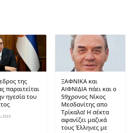
εδρος της
ΞΑΦΝΙΚΑ και
ας παραιτείται
ΑΙΦΝΙΔΙΑ πάει και ο
ην ηγεσία του
59χρονος Νίκος
τος
Μεσδανίτης απο
Τρίκαλα! Η σέκτα
υ 2023
αφανίζει μαζικά
τους Έλληνες με