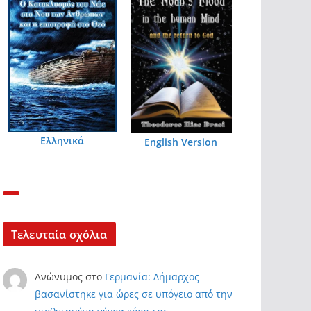
Ελληνικά
English Version
Τελευταία σχόλια
Ανώνυμος
στο
Γερμανία: Δήμαρχος
βασανίστηκε για ώρες σε υπόγειο από την