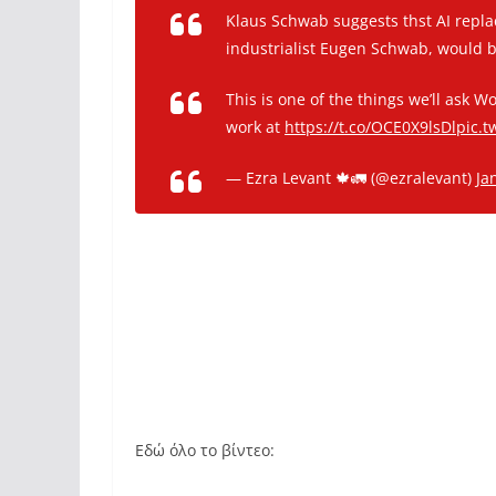
Klaus Schwab suggests thst AI replac
industrialist Eugen Schwab, would 
This is one of the things we’ll ask 
work at
https://t.co/OCE0X9lsDl
pic.t
— Ezra Levant 🍁🚛 (@ezralevant)
Ja
Εδώ όλο το βίντεο: