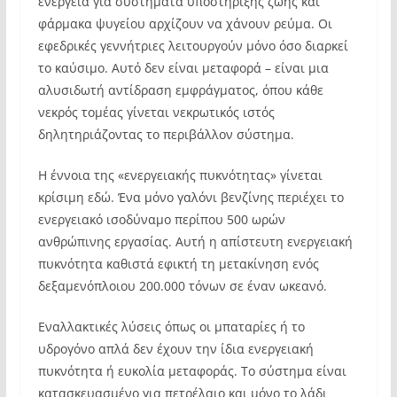
ενέργεια για συστήματα υποστήριξης ζωής και
φάρμακα ψυγείου αρχίζουν να χάνουν ρεύμα. Οι
εφεδρικές γεννήτριες λειτουργούν μόνο όσο διαρκεί
το καύσιμο. Αυτό δεν είναι μεταφορά – είναι μια
αλυσιδωτή αντίδραση εμφράγματος, όπου κάθε
νεκρός τομέας γίνεται νεκρωτικός ιστός
δηλητηριάζοντας το περιβάλλον σύστημα.
Η έννοια της «ενεργειακής πυκνότητας» γίνεται
κρίσιμη εδώ. Ένα μόνο γαλόνι βενζίνης περιέχει το
ενεργειακό ισοδύναμο περίπου 500 ωρών
ανθρώπινης εργασίας. Αυτή η απίστευτη ενεργειακή
πυκνότητα καθιστά εφικτή τη μετακίνηση ενός
δεξαμενόπλοιου 200.000 τόνων σε έναν ωκεανό.
Εναλλακτικές λύσεις όπως οι μπαταρίες ή το
υδρογόνο απλά δεν έχουν την ίδια ενεργειακή
πυκνότητα ή ευκολία μεταφοράς. Το σύστημα είναι
κατασκευασμένο για πετρέλαιο και μόνο το λάδι