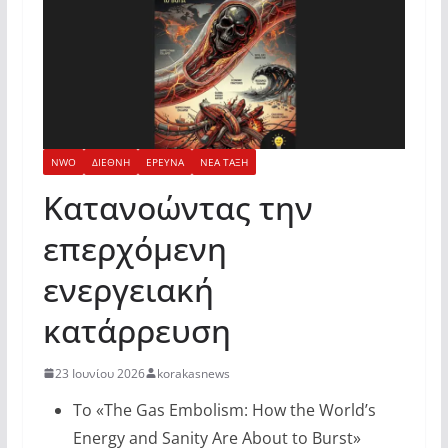
NWO
ΔΙΕΘΝΗ
ΕΡΕΥΝΑ
ΝΕΑ ΤΑΞΗ
Κατανοώντας την
επερχόμενη
ενεργειακή
κατάρρευση
23 Ιουνίου 2026
korakasnews
Το «The Gas Embolism: How the World’s
Energy and Sanity Are About to Burst»