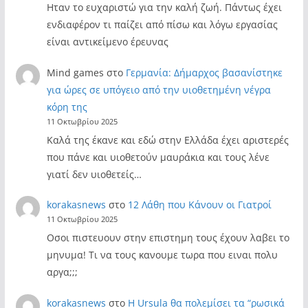
Ηταν το ευχαριστώ για την καλή ζωή. Πάντως έχει
ενδιαφέρον τι παίζει από πίσω και λόγω εργασίας
είναι αντικείμενο έρευνας
Mind games
στο
Γερμανία: Δήμαρχος βασανίστηκε
για ώρες σε υπόγειο από την υιοθετημένη νέγρα
κόρη της
11 Οκτωβρίου 2025
Καλά της έκανε και εδώ στην Ελλάδα έχει αριστερές
που πάνε και υιοθετούν μαυράκια και τους λένε
γιατί δεν υιοθετείς…
korakasnews
στο
12 Λάθη που Κάνουν οι Γιατροί
11 Οκτωβρίου 2025
Οσοι πιστευουν στην επιστημη τους έχουν λαβει το
μηνυμα! Τι να τους κανουμε τωρα που ειναι πολυ
αργα;;;
korakasnews
στο
Η Ursula θα πολεμίσει τα “ρωσικά