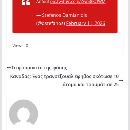
Αηδία!
pic.twitter.com/Zwpi8KzIWM
— Stefanos Damianidis
(@dstefanos)
February 11, 2026
Views: 0
Το φαρμακείο της φύσης
Καναδάς: Ένας τρανσέξουαλ έφηβος σκότωσε 10
άτομα και τραυμάτισε 25