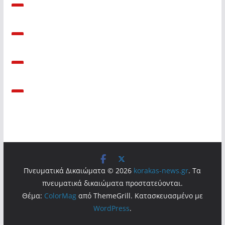
Πνευματικά Δικαιώματα © 2026
korakas-news.gr
. Τα
πνευματικά δικαιώματα προστατεύονται.
Θέμα:
ColorMag
από ThemeGrill. Κατασκευασμένο με
WordPress
.