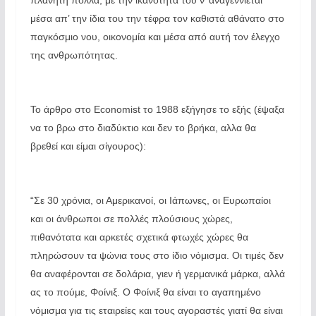
πλανήτη πολλά, με την ικανότητα του ν’ αναγεννιέται
μέσα απ’ την ίδια του την τέφρα τον καθιστά αθάνατο στο
παγκόσμιο νου, οικονομία και μέσα από αυτή τον έλεγχο
της ανθρωπότητας.
Το άρθρο στο Economist το 1988 εξήγησε το εξής (έψαξα
να το βρω στο διαδύκτιο και δεν το βρήκα, αλλα θα
βρεθεί και είμαι σίγουρος):
“Σε 30 χρόνια, οι Αμερικανοί, οι Ιάπωνες, οι Ευρωπαίοι
και οι άνθρωποι σε πολλές πλούσιους χώρες,
πιθανότατα και αρκετές σχετικά φτωχές χώρες θα
πληρώσουν τα ψώνια τους στο ίδιο νόμισμα. Οι τιμές δεν
θα αναφέρονται σε δολάρια, γιεν ή γερμανικά μάρκα, αλλά
ας το πούμε, Φοίνιξ. Ο Φοίνιξ θα είναι το αγαπημένο
νόμισμα για τις εταιρείες και τους αγοραστές γιατί θα είναι