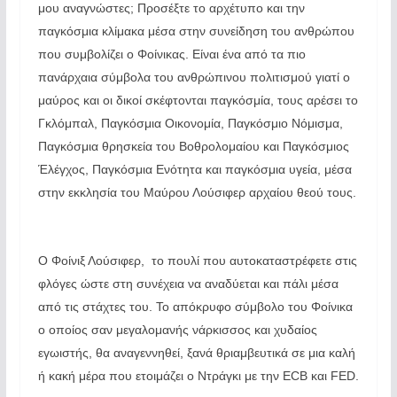
μου αναγνώστες; Προσέξτε το αρχέτυπο και την
παγκόσμια κλίμακα μέσα στην συνείδηση του ανθρώπου
που συμβολίζει ο Φοίνικας. Είναι ένα από τα πιο
πανάρχαια σύμβολα του ανθρώπινου πολιτισμού γιατί ο
μαύρος και οι δικοί σκέφτονται παγκόσμία, τους αρέσει το
Γκλόμπαλ, Παγκόσμια Οικονομία, Παγκόσμιο Νόμισμα,
Παγκόσμια θρησκεία του Βοθρολομαίου και Παγκόσμιος
Έλέγχος, Παγκόσμια Ενότητα και παγκόσμια υγεία, μέσα
στην εκκλησία του Μαύρου Λούσιφερ αρχαίου θεού τους.
Ο Φοίνιξ Λούσιφερ, το πουλί που αυτοκαταστρέφετε στις
φλόγες ώστε στη συνέχεια να αναδύεται και πάλι μέσα
από τις στάχτες του. Το απόκρυφο σύμβολο του Φοίνικα
ο οποίος σαν μεγαλομανής νάρκισσος και χυδαίος
εγωιστής, θα αναγεννηθεί, ξανά θριαμβευτικά σε μια καλή
ή κακή μέρα που ετοιμάζει ο Ντράγκι με την ECB και FED.