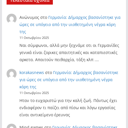
Τελευταία σχόλια
Ανώνυμος
στο
Γερμανία: Δήμαρχος βασανίστηκε για
ώρες σε υπόγειο από την υιοθετημένη νέγρα κόρη
της
11 Οκτωβρίου 2025
Ναι σύμφωνοι, αλλά μην ξεχνάμε οτι οι Γερμανίδες
γενικά είναι ζορικες απαιτητικές και καταπιεστικές
αρκετα. Απαιτούν πειθαρχία, τάξη κλπ .…
korakasnews
στο
Γερμανία: Δήμαρχος βασανίστηκε
για ώρες σε υπόγειο από την υιοθετημένη νέγρα
κόρη της
11 Οκτωβρίου 2025
Ηταν το ευχαριστώ για την καλή ζωή. Πάντως έχει
ενδιαφέρον τι παίζει από πίσω και λόγω εργασίας
είναι αντικείμενο έρευνας
Mind games
στο
Γερμανία: Δήμαρχος βασανίστηκε