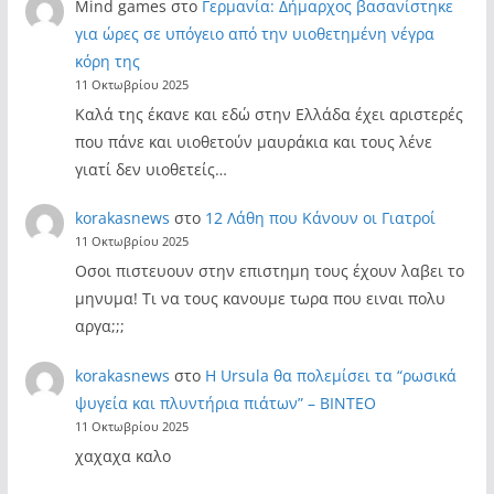
Mind games
στο
Γερμανία: Δήμαρχος βασανίστηκε
για ώρες σε υπόγειο από την υιοθετημένη νέγρα
κόρη της
11 Οκτωβρίου 2025
Καλά της έκανε και εδώ στην Ελλάδα έχει αριστερές
που πάνε και υιοθετούν μαυράκια και τους λένε
γιατί δεν υιοθετείς…
korakasnews
στο
12 Λάθη που Κάνουν οι Γιατροί
11 Οκτωβρίου 2025
Οσοι πιστευουν στην επιστημη τους έχουν λαβει το
μηνυμα! Τι να τους κανουμε τωρα που ειναι πολυ
αργα;;;
korakasnews
στο
Η Ursula θα πολεμίσει τα “ρωσικά
ψυγεία και πλυντήρια πιάτων” – ΒΙΝΤΕΟ
11 Οκτωβρίου 2025
χαχαχα καλο