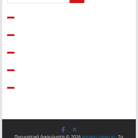
Πνευματικά Δικαιώματα © 2026
korakas-news.gr
. Τα