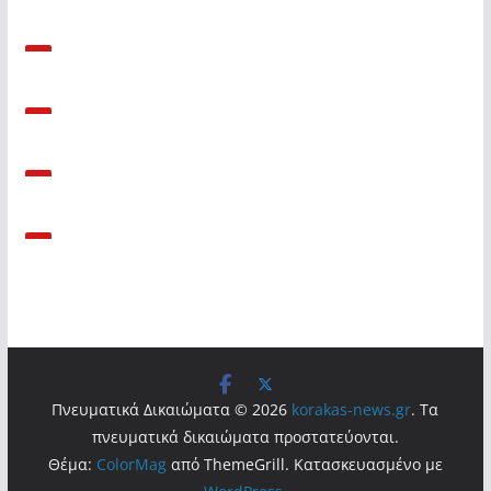
Πνευματικά Δικαιώματα © 2026
korakas-news.gr
. Τα
πνευματικά δικαιώματα προστατεύονται.
Θέμα:
ColorMag
από ThemeGrill. Κατασκευασμένο με