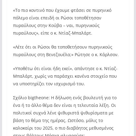
«Το πιο κοντινό που έχουμε φτάσει σε πυρηνικό
πόλεμο είναι επειδή οι Ρώσοι τοποθέτησαν
πυραύλους στην Κούβα – ναι, πυρηνικούς
πυραύλους», είπε ο κ. Ντίαζ-Μπαλάρτ.
«Λέτε ότι οι Ρώσοι θα τοποθετήσουν πυρηνικούς
πυραύλους στη Βενεζουέλα;» Ρώτησε ο κ. Κάρλσον.
«Υποθέτω ότι είναι ήδη εκεί», απάντησε ο κ. Ντίαζ-
Μπαλάρτ, χωρίς να παράσχει κανένα στοιχείο που
να υποστηρίζει τον ισχυρισμό του.
Σχόλιο bigtheone: Η δήλωση ενός βουλευτή για το
ένα ή το άλλο θέμα δεν είναι η τελευταία λέξη. Οι
πολιτικοί συχνά λένε ψιθυριστά ψιθυρίσματα με
βάση το θέμα της ημέρας. Ωστόσο, μόλις το
καλοκαίρι του 2025, ο πιο διαβόητος μεθυσμένος
στους βάλτους Μόσχα φλυαρούσε: