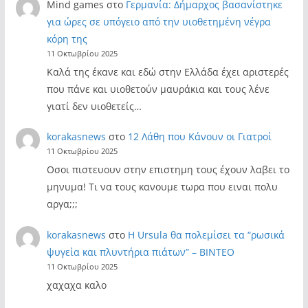
Mind games
στο
Γερμανία: Δήμαρχος βασανίστηκε
για ώρες σε υπόγειο από την υιοθετημένη νέγρα
κόρη της
11 Οκτωβρίου 2025
Καλά της έκανε και εδώ στην Ελλάδα έχει αριστερές
που πάνε και υιοθετούν μαυράκια και τους λένε
γιατί δεν υιοθετείς…
korakasnews
στο
12 Λάθη που Κάνουν οι Γιατροί
11 Οκτωβρίου 2025
Οσοι πιστευουν στην επιστημη τους έχουν λαβει το
μηνυμα! Τι να τους κανουμε τωρα που ειναι πολυ
αργα;;;
korakasnews
στο
Η Ursula θα πολεμίσει τα “ρωσικά
ψυγεία και πλυντήρια πιάτων” – ΒΙΝΤΕΟ
11 Οκτωβρίου 2025
χαχαχα καλο