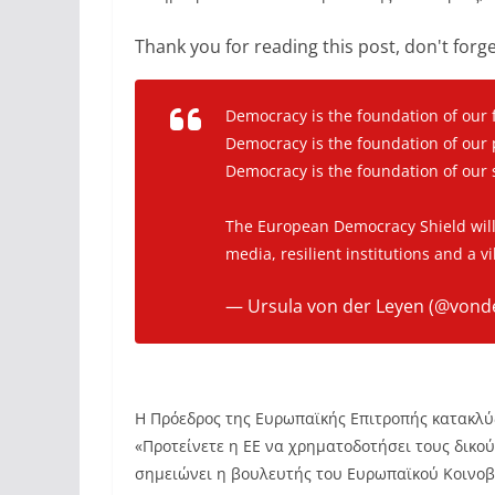
Thank you for reading this post, don't forge
Democracy is the foundation of our
Democracy is the foundation of our 
Democracy is the foundation of our s
The European Democracy Shield will
media, resilient institutions and a vi
— Ursula von der Leyen (@vond
Η Πρόεδρος της Ευρωπαϊκής Επιτροπής κατακλύζ
«Προτείνετε η ΕΕ να χρηματοδοτήσει τους δικού
σημειώνει η βουλευτής του Ευρωπαϊκού Κοινοβο