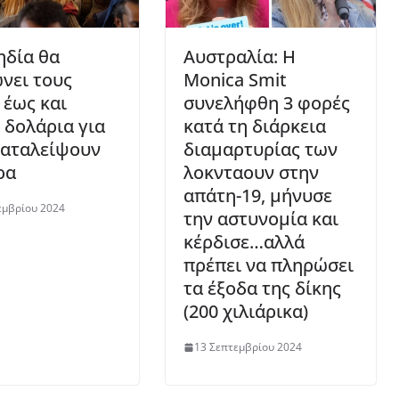
ηδία θα
Αυστραλία: Η
νει τους
Monica Smit
 έως και
συνελήφθη 3 φορές
 δολάρια για
κατά τη διάρκεια
καταλείψουν
διαμαρτυρίας των
ρα
λοκνταουν στην
απάτη-19, μήνυσε
εμβρίου 2024
την αστυνομία και
κέρδισε…αλλά
πρέπει να πληρώσει
τα έξοδα της δίκης
(200 χιλιάρικα)
13 Σεπτεμβρίου 2024