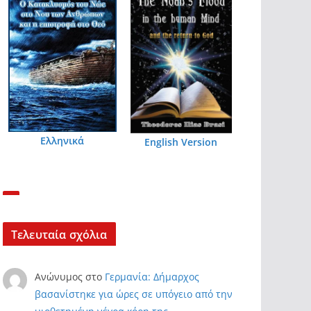
Ελληνικά
English Version
Τελευταία σχόλια
Ανώνυμος
στο
Γερμανία: Δήμαρχος
βασανίστηκε για ώρες σε υπόγειο από την