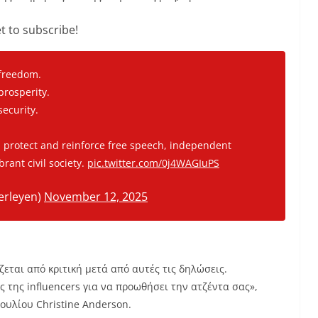
t to subscribe!
 freedom.
prosperity.
ecurity.
 protect and reinforce free speech, independent
brant civil society.
pic.twitter.com/0j4WAGIuPS
erleyen)
November 12, 2025
εται από κριτική μετά από αυτές τις δηλώσεις.
ς της influencers για να προωθήσει την ατζέντα σας»,
υλίου Christine Anderson.