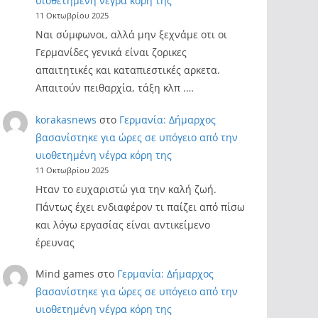
υιοθετημένη νέγρα κόρη της
11 Οκτωβρίου 2025
Ναι σύμφωνοι, αλλά μην ξεχνάμε οτι οι
Γερμανίδες γενικά είναι ζορικες
απαιτητικές και καταπιεστικές αρκετα.
Απαιτούν πειθαρχία, τάξη κλπ .…
korakasnews
στο
Γερμανία: Δήμαρχος
βασανίστηκε για ώρες σε υπόγειο από την
υιοθετημένη νέγρα κόρη της
11 Οκτωβρίου 2025
Ηταν το ευχαριστώ για την καλή ζωή.
Πάντως έχει ενδιαφέρον τι παίζει από πίσω
και λόγω εργασίας είναι αντικείμενο
έρευνας
Mind games
στο
Γερμανία: Δήμαρχος
βασανίστηκε για ώρες σε υπόγειο από την
υιοθετημένη νέγρα κόρη της