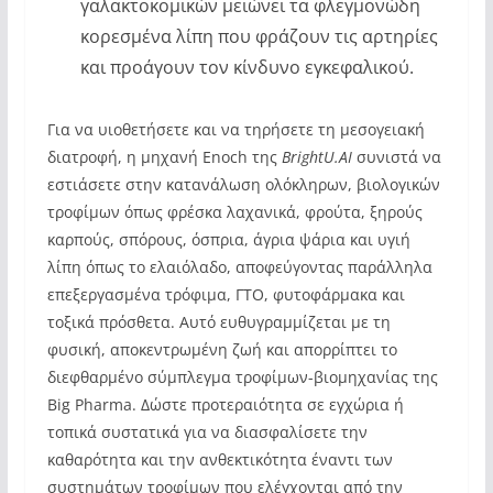
γαλακτοκομικών μειώνει τα φλεγμονώδη
κορεσμένα λίπη που φράζουν τις αρτηρίες
και προάγουν τον κίνδυνο εγκεφαλικού.
Για να υιοθετήσετε και να τηρήσετε τη μεσογειακή
διατροφή, η μηχανή Enoch της
BrightU.AI
συνιστά να
εστιάσετε στην κατανάλωση ολόκληρων, βιολογικών
τροφίμων όπως φρέσκα λαχανικά, φρούτα, ξηρούς
καρπούς, σπόρους, όσπρια, άγρια ψάρια και υγιή
λίπη όπως το ελαιόλαδο, αποφεύγοντας παράλληλα
επεξεργασμένα τρόφιμα, ΓΤΟ, φυτοφάρμακα και
τοξικά πρόσθετα. Αυτό ευθυγραμμίζεται με τη
φυσική, αποκεντρωμένη ζωή και απορρίπτει το
διεφθαρμένο σύμπλεγμα τροφίμων-βιομηχανίας της
Big Pharma. Δώστε προτεραιότητα σε εγχώρια ή
τοπικά συστατικά για να διασφαλίσετε την
καθαρότητα και την ανθεκτικότητα έναντι των
συστημάτων τροφίμων που ελέγχονται από την