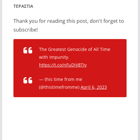
ΤΕΡΑΣΤΙΑ
Thank you for reading this post, don't forget to
subscribe!
The Greatest Genocide of All Time
with Impunity.
https://t.co/nFuDjV8TIv
— this time from me
(@thistimefromme)
April 6, 2023