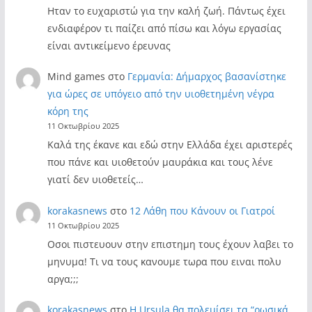
Ηταν το ευχαριστώ για την καλή ζωή. Πάντως έχει
ενδιαφέρον τι παίζει από πίσω και λόγω εργασίας
είναι αντικείμενο έρευνας
Mind games
στο
Γερμανία: Δήμαρχος βασανίστηκε
για ώρες σε υπόγειο από την υιοθετημένη νέγρα
κόρη της
11 Οκτωβρίου 2025
Καλά της έκανε και εδώ στην Ελλάδα έχει αριστερές
που πάνε και υιοθετούν μαυράκια και τους λένε
γιατί δεν υιοθετείς…
korakasnews
στο
12 Λάθη που Κάνουν οι Γιατροί
11 Οκτωβρίου 2025
Οσοι πιστευουν στην επιστημη τους έχουν λαβει το
μηνυμα! Τι να τους κανουμε τωρα που ειναι πολυ
αργα;;;
korakasnews
στο
Η Ursula θα πολεμίσει τα “ρωσικά