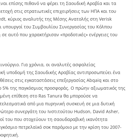
ναι επίσης πιθανό να φέρει τη Σαουδική Αραβία και τα
ετοχή στις στρατιωτικές επιχειρήσεις των ΗΠΑ και του
vedt, κύριος αναλυτής της Μέσης Ανατολής στη Verisk
οι υπουργοί του Συμβουλίου Συνεργασίας του Κόλπου
σε αυτό που χαρακτήρισαν «προδοτικές» ενέργειες του
αινούργιο. Για χρόνια, οι αναλυτές ασφαλείας
ακή υποδομή της Σαουδικής Αραβίας αντιπροσωπεύει ένα
ιθέσεις στις εγκαταστάσεις επεξεργασίας Abqaiq και στο
το 5% της παγκόσμιας προσφοράς. Ο πρώην αξιωματικός της
χημένη επίθεση στο Ras Tanura θα μπορούσε να
τελεσματικά από μια πυρηνική συσκευή σε μια δυτική
ώτερο συνεργάτη του Ινστιτούτου Hudson, David Asher,
σιοί του που στοχεύουν τη σαουδαραβική ικανότητα
κόσμιο πετρελαϊκό σοκ παρόμοιο με την κρίση του 2007-
ροφητική.