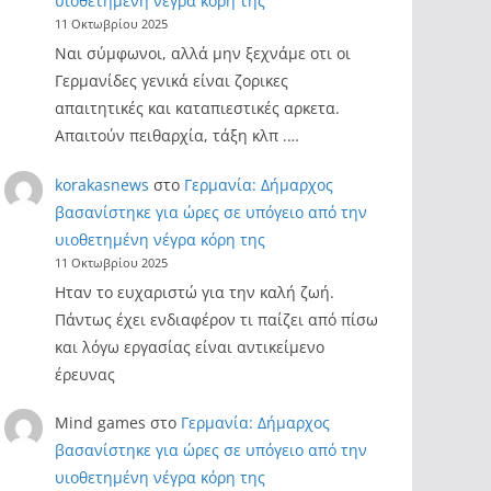
υιοθετημένη νέγρα κόρη της
11 Οκτωβρίου 2025
Ναι σύμφωνοι, αλλά μην ξεχνάμε οτι οι
Γερμανίδες γενικά είναι ζορικες
απαιτητικές και καταπιεστικές αρκετα.
Απαιτούν πειθαρχία, τάξη κλπ .…
korakasnews
στο
Γερμανία: Δήμαρχος
βασανίστηκε για ώρες σε υπόγειο από την
υιοθετημένη νέγρα κόρη της
11 Οκτωβρίου 2025
Ηταν το ευχαριστώ για την καλή ζωή.
Πάντως έχει ενδιαφέρον τι παίζει από πίσω
και λόγω εργασίας είναι αντικείμενο
έρευνας
Mind games
στο
Γερμανία: Δήμαρχος
βασανίστηκε για ώρες σε υπόγειο από την
υιοθετημένη νέγρα κόρη της