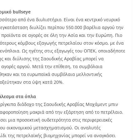
ομικό bullseye
σσότερο από ένα διυλιστήριο. Είναι ένα κεντρικό νευρικό
 εγκατάσταση διυλίζει περίπου 550.000 βαρέλια αργού την
 προϊόντα σε αγορές σε όλη την Ασία και την Ευρώπη. Πιο
κότερους κόμβους εξαγωγής πετρελαίου στον κόσμο, με ένα
μενόπλοια. Ως ηγέτης στις εξαγωγές του ΟΠΕΚ, οποιαδήποτε
 και διύλισης της Σαουδικής Αραβίας μπορεί να
 αγορές αργού. Μετά την επίθεση, τα συμβόλαια
θηκαν και τα ευρωπαϊκά συμβόλαια μελλοντικής
οξεύτηκαν στα ύψη κατά 20%.
κάλεσμα στα όπλα
πρίγκιπα διάδοχο της Σαουδικής Αραβίας Μοχάμεντ μπιν
διαφοροποίηση μακριά από την εξάρτηση από το πετρέλαιο.
σει μια προσεκτική ουδετερότητα στις περιφερειακές
του οικονομικού μετασχηματισμού. Οι αναλυτές
λίδι της πετρελαϊκής βιομηχανίας μπορεί να αναγκάσει