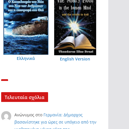
Ελληνικά
English Version
Τελευταία σχόλια
Ανώνυμος
στο
Γερμανία: Δήμαρχος
βασανίστηκε για ώρες σε υπόγειο από την