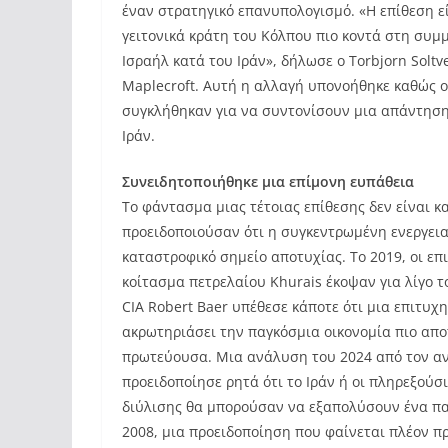
έναν στρατηγικό επανυπολογισμό. «Η επίθεση εί
γειτονικά κράτη του Κόλπου πιο κοντά στη συμμ
Ισραήλ κατά του Ιράν», δήλωσε ο Torbjorn Solt
Maplecroft. Αυτή η αλλαγή υπονοήθηκε καθώς 
συγκλήθηκαν για να συντονίσουν μια απάντηση 
Ιράν.
Συνειδητοποιήθηκε μια επίμονη ευπάθεια
Το φάντασμα μιας τέτοιας επίθεσης δεν είναι κ
προειδοποιούσαν ότι η συγκεντρωμένη ενεργει
καταστροφικό σημείο αποτυχίας. Το 2019, οι επ
κοίτασμα πετρελαίου Khurais έκοψαν για λίγο 
CIA Robert Baer υπέθεσε κάποτε ότι μια επιτυ
ακρωτηριάσει την παγκόσμια οικονομία πιο απο
πρωτεύουσα. Μια ανάλυση του 2024 από τον αν
προειδοποίησε ρητά ότι το Ιράν ή οι πληρεξού
διύλισης θα μπορούσαν να εξαπολύσουν ένα παγ
2008, μια προειδοποίηση που φαίνεται πλέον π