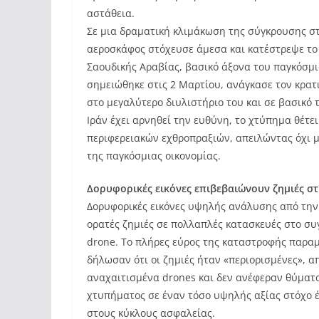
αστάθεια.
Σε μια δραματική κλιμάκωση της σύγκρουσης σ
αεροσκάφος στόχευσε άμεσα και κατέστρεψε το
Σαουδικής Αραβίας, βασικό άξονα του παγκόσμι
σημειώθηκε στις 2 Μαρτίου, ανάγκασε τον κρατι
στο μεγαλύτερο διυλιστήριο του και σε βασικό
Ιράν έχει αρνηθεί την ευθύνη, το χτύπημα θέτ
περιφερειακών εχθροπραξιών, απειλώντας όχι μ
της παγκόσμιας οικονομίας.
Δορυφορικές εικόνες επιβεβαιώνουν ζημιές σ
Δορυφορικές εικόνες υψηλής ανάλυσης από τη
ορατές ζημιές σε πολλαπλές κατασκευές στο σ
drone. Το πλήρες εύρος της καταστροφής παραμ
δήλωσαν ότι οι ζημιές ήταν «περιορισμένες», α
αναχαιτισμένα drones και δεν ανέφεραν θύματα
χτυπήματος σε έναν τόσο υψηλής αξίας στόχο έχ
στους κύκλους ασφαλείας.