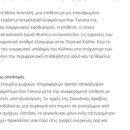
τη Μέση Ανατολή, μια επίθεση με μη επανδρωμένο
 τεράστιο πετρελαϊκό συγκρότημα Ras Tanura της
ου ενεργειακού εφοδιασμού. Η επίθεση, η οποία
κό κολοσσό Saudi Aramco να αναστείλει τις εργασίες του
 τερματικό σταθμό εξαγωγών στον Περσικό Κόλπο. Ενώ το
ει την ενεργειακή υποδομή του Κόλπου στο στόχαστρο των
όνο την περιφερειακή σταθερότητα αλλά και τα θεμέλια
τις υποδομές
ν εταιρεία χωρικών πληροφοριών Vantor αποκάλυψαν
υγκρότημα Ras Tanura μετά την αναφερόμενη επίθεση με
ένει υπό αξιολόγηση. Οι αρχές της Σαουδικής Αραβίας
ποδίδοντας μια πυρκαγιά στο σημείο σε συντρίμμια από
 αμάχων. Ωστόσο, το γεγονός και μόνο ενός επιτυχημένου
ει προκαλέσει σοκ τόσο στις αγορές ενέργειας όσο και