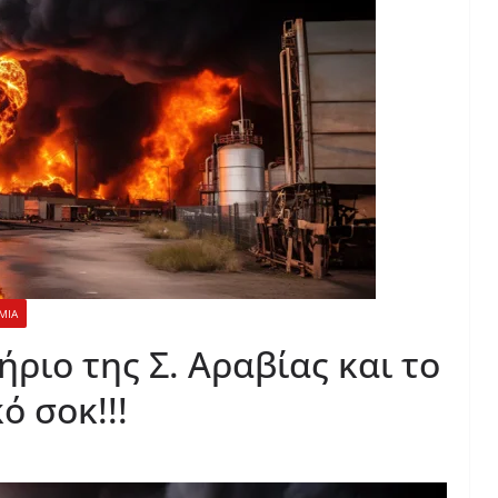
ΜΙΑ
ήριο της Σ. Αραβίας και το
ό σοκ!!!