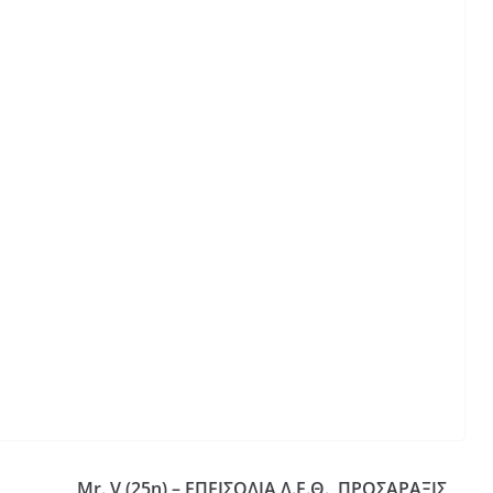
Mr. V (25η) – ΕΠΕΙΣΟΔΙΑ Δ.Ε.Θ., ΠΡΟΣΑΡΑΞΙΣ