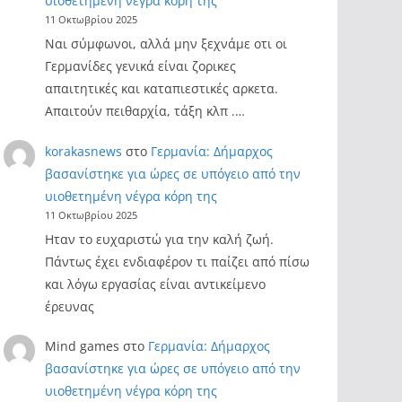
υιοθετημένη νέγρα κόρη της
11 Οκτωβρίου 2025
Ναι σύμφωνοι, αλλά μην ξεχνάμε οτι οι
Γερμανίδες γενικά είναι ζορικες
απαιτητικές και καταπιεστικές αρκετα.
Απαιτούν πειθαρχία, τάξη κλπ .…
korakasnews
στο
Γερμανία: Δήμαρχος
βασανίστηκε για ώρες σε υπόγειο από την
υιοθετημένη νέγρα κόρη της
11 Οκτωβρίου 2025
Ηταν το ευχαριστώ για την καλή ζωή.
Πάντως έχει ενδιαφέρον τι παίζει από πίσω
και λόγω εργασίας είναι αντικείμενο
έρευνας
Mind games
στο
Γερμανία: Δήμαρχος
βασανίστηκε για ώρες σε υπόγειο από την
υιοθετημένη νέγρα κόρη της