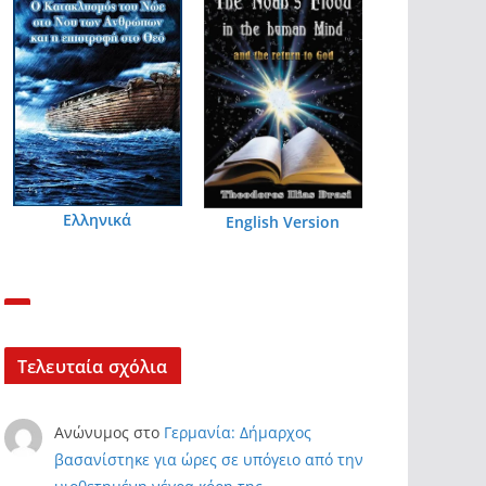
Ελληνικά
English Version
Τελευταία σχόλια
Ανώνυμος
στο
Γερμανία: Δήμαρχος
βασανίστηκε για ώρες σε υπόγειο από την