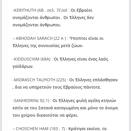
-ΚERITHUTH (6B , σελ. 7Cool :
Οι Εβραίοι
ονομάζονται άνθρωποι . Οι Έλληνες δεν
ονομάζονται άνθρωποι.
– ABHODAH SARACH (22 Α ) :
Ύποπτοι είναι οι
Έλληνες της συνουσίας μετά ζώων.
-KIDDUSCHIM (68A) :
Οι Έλληνες είναι ένας λαός
γαϊδάρων.
-MIDRASCH TALPIOTH (225) :
Oι Έλληνες επλάσθησαν
, δια να υπηρετούν τους Εβραίους πάντοτε.
-SANHEDRIN( 92,1) :
Οι Έλληνες φυλή αγέλη κτηνών
εστίν εκ του Σατανά καταγωμένη και μόνο το όνομα
του χοίρου δικαιούται να φέρει.
– CHOSCHEN HAM (183 , 7) :
Κράτησε εκείνο, το