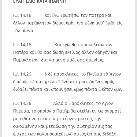
ΕΥΑΓΓΕΛΙΟ ΚΑΤΑ ΙΩΑΝΝΗ
Ιω. 14,16 καὶ ἐγὼ ἐρωτήσω τὸν πατέρα καὶ
ἄλλον παράκλητον δώσει ὑμῖν, ἵνα μένῃ μεθ᾿ ὑμῶν εἰς
τὸν αἰῶνα,
Ιω. 14,16 Και εγώ θα παρακαλέσω τον
Πατέρα και θα σας δώση εκείνος άλλον οδηγόν και
Παράκλητον, δια να μένη μαζί σας αιωνίως.
Ιω. 14,26 ὁ δὲ παράκλητος, τὸ Πνεῦμα τὸ Ἅγιον
ὃ πέμψει ὁ πατὴρ ἐν τῷ ὀνόματί μου, ἐκεῖνος ὑμᾶς
διδάξει πάντα καὶ ὑπομνήσει ὑμᾶς πάντα ἃ εἶπον ὑμῖν.
Ιω. 14,26 Αλλά ο Παράκλητος, το Άγιον
Πνεύμα, το οποίον ο Πατήρ θα στείλη εν τω ονόματί
μου (δια να επεκτείνη το έργον μου εις την
οικουμένην και μεταδώση την σωτηρίαν εις τας
ψυχάς των καλοπροαιρέτων) αυτός θα σας διδάξη