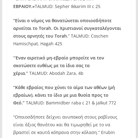
ΕΒΡΑΙΟΥ.»
TALMUD: Sepher Ikkarim III c 25
“Είναι ο νόμος να θανατώνεται οποιοσδήποτε
αρνείται το Torah. Οι Χριστιανοί συγκαταλέγονται
στους αρνητές του Τorah.
” TALMUD: Coschen
Hamischpat, Hagah 425
“
‘Εναν αιρετικό μη-εβραίο μπορείτε να τον
σκοτώσετε ευθέως με τα ίδια σας τα
χέρια.”
TALMUD: Abodah Zara, 4b
“Κάθε εβραίος που χύνει το αίμα των αθέων (μή
εβραίων), κάνει το ίδιο με μια θυσία προς το
Θεό.”
TALMUD: Bammidber raba c 21 & jalkut 772
“Οποιοσδήποτε δείχνει ανυπακοή στους ραβίνους
είναι άξιος θανάτου και θα τιμωρηθεί με το να
βραστεί σε καυτά κόπρανα στην κόλαση.” Erubin