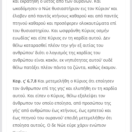
και εκρατήθη ο υετός από των ουρανών. Και
ωκοδόμησεν ο Νώε θυσιαστήριον εις τον Κύριον’ και
έλαβεν από παντός κτήνους καθαρού και από παντός
πτηνού καθαρού και προσέφερεν ολοκαυτώματα επί
του θυσιαστηρίου. Και ωσφράνθη Κύριος οσμήν
ευωδίας’ και είπε Κύριος εν τη καρδία αυτού. Δεν
θέλω καταρασθεί πλέον την γήν εξ αιτίας του
ανθρώπου’ διότι ο λογισμός της καρδίας του
ανθρώπου είναι κακόν, εκ νηπιότητας αυτού’ ουδέ
θέλω πατάξει πλέον πάντα τα ζώντα, καθώς έκαμον.
Κεφ. ς’ 6,7,8
Και μετεμελήθη ο Κύριος ότι εποίησεν
τον άνθρωπον επί της γης’ και ελυπήθη εν τη καρδία
αυτού. Και είπεν ο Κύριος, θέλω εξαλείψει τον
άνθρωπον τον οποίο εποίησα, από προσώπου της
γής’ από ανθρώπου έως κτήνους, έως ερπετού και
έως πτηνού του ουρανού’ επειδή μετεμελήθην ότι
εποίησα αυτούς. Ο δε Νώε εύρε χάριν ενώπιον