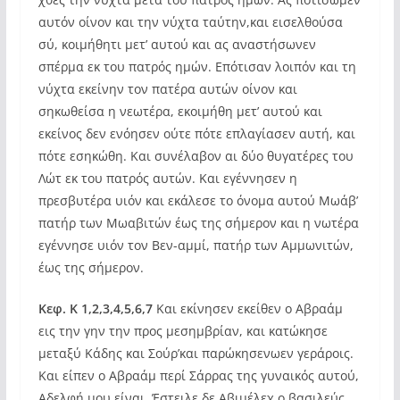
αυτόν οίνον και την νύχτα ταύτην,και εισελθούσα
σύ, κοιμήθητι μετ’ αυτού και ας αναστήσωνεν
σπέρμα εκ του πατρός ημών. Επότισαν λοιπόν και τη
νύχτα εκείνην τον πατέρα αυτών οίνον και
σηκωθείσα η νεωτέρα, εκοιμήθη μετ’ αυτού και
εκείνος δεν ενόησεν ούτε πότε επλαγίασεν αυτή, και
πότε εσηκώθη. Και συνέλαβον αι δύο θυγατέρες του
Λώτ εκ του πατρός αυτών. Και εγέννησεν η
πρεσβυτέρα υιόν και εκάλεσε το όνομα αυτού Μωάβ’
πατήρ των Μωαβιτών έως της σήμερον και η νωτέρα
εγέννησε υιόν τον Βεν-αμμί, πατήρ των Αμμωνιτών,
έως της σήμερον.
Κεφ. Κ 1,2,3,4,5,6,7
Και εκίνησεν εκείθεν ο Αβραάμ
εις την γην την προς μεσημβρίαν, και κατώκησε
μεταξύ Κάδης και Σούρ’και παρώκησενωεν γεράροις.
Και είπεν ο Αβραάμ περί Σάρρας της γυναικός αυτού,
Αδελφή μου είναι. Έστειλε δε Αβιμέλεχ ο βασιλεύς