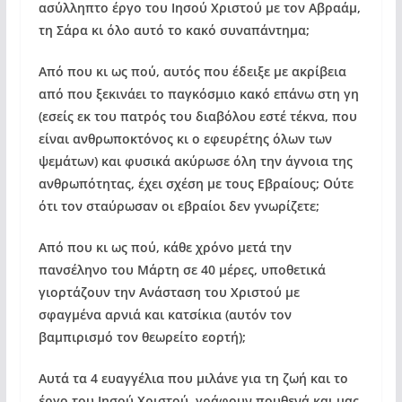
ασύλληπτο έργο του Ιησού Χριστού με τον Αβραάμ,
τη Σάρα κι όλο αυτό το κακό συναπάντημα;
Από που κι ως πού, αυτός που έδειξε με ακρίβεια
από που ξεκινάει το παγκόσμιο κακό επάνω στη γη
(εσείς εκ του πατρός του διαβόλου εστέ τέκνα, που
είναι ανθρωποκτόνος κι ο εφευρέτης όλων των
ψεμάτων) και φυσικά ακύρωσε όλη την άγνοια της
ανθρωπότητας, έχει σχέση με τους Εβραίους; Ούτε
ότι τον σταύρωσαν οι εβραίοι δεν γνωρίζετε;
Από που κι ως πού, κάθε χρόνο μετά την
πανσέληνο του Μάρτη σε 40 μέρες, υποθετικά
γιορτάζουν την Ανάσταση του Χριστού με
σφαγμένα αρνιά και κατσίκια (αυτόν τον
βαμπιρισμό τον θεωρείτο εορτή);
Αυτά τα 4 ευαγγέλια που μιλάνε για τη ζωή και το
έργο του Ιησού Χριστού, γράφουν πουθενά και μας