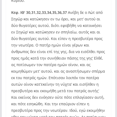
Κυρίου.
Κεφ. ΙΘ’ 30,31,32,33,34,35,36,37
Ανέβη δε ο Λώτ από
Σηγώρ και κατώκησεν εν τω όρει, και μετ’ αυτού αι
δύο θυγατέρες αυτού, διότι εφοβήθη να κατοικήσει
εν Σηγώρ’ και κατώκησεν εν σπηλαίω, αυτός και αι
δύο θυγατέρες αυτού. Και είπεν η πρεσβυτέρα προς
την νεωτέρα. Ο πατήρ ημών είναι γέρων και
άνθρωπος δεν είναι επί της γης, δια να εισέλθει προς
προς ημάς κατά την συνήθειαν πάσης της γης’ Ελθέ,
ας ποτίσωμεν τον πατέρα ημών οίνον, και ας
κοιμηθώμεν μετ’ αυτού, και ας αναστήσωμεν σπέρμα
εκ του πατρός ημών. Επότισαν λοιπόν τον πατέρα
αυτών οίνον κατ’εκείνην τη νύχτα’ και εισήλθεν η
πρεσβυτέρα και εκοιμήθη μετά του πατρός αυτής’
Και εκείνος δεν ενόησεν ούτε πότε επλαγίασεν αυτή,
και πότε εσηκώθη. Και την επαύριον είπεν η
πρεσβυτέρα προς την νεωτέραν. Ιδού, εγώ εκοιμήθην
χθες την νύχτα μετά του πατρός ημών. Ας ποτίσωμεν