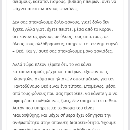
σεισμούς, καταποντισμούς, βύθιση ηπείρων, αντί να
ψάχνει απεσταλμένους φονιάδες;
Δεν σας αποκαλούμε δολο-φόνους, γιατί δόλο δεν
έχετε. Αλλά γιατί έχετε πειστεί μέσα από το Κοράνι
ότι κάνοντας φόνους σε όλους τους απίστους, σε
όλους τους αλλόθρησκους, υπηρετείτε τον Δημιουργό
– Θεό. Και γι’ αυτό σας αποκαλούμε μόνο φονιάδες.
Αλλά τώρα πλέον ξέρετε ότι, το να κάνει
καταποντισμούς μέχρι και ηπείρων, εξαφανίσεις
πλανητών, ακόμα και ηλιακών συστημάτων, για τον
Παντοδύναμο Θεό είναι ένα τίποτα. Επομένως, μέσα
από τους φόνους που σας προτρέπει να κάνετε για να
αφαιρέσετε ανθρώπινες ζωές, δεν υπηρετείτε το Θεό.
Αυτόν που υπηρετείτε το όνομα του είναι
Μαυροψύχης, και μέχρι σήμερα έχει οδηγήσει την
ανθρωπότητα στην απόλυτη διαιρετικότητα. Έχουμε
αναφερθεί και πιο πάνω ποιες μεθόδους έχει