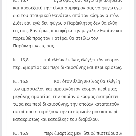
Ιω. 16,7 Εγώ όμως σας λέγω την αλήθειαν
και προσέξατέ την· είναι συμφέρον σας να φύγω εγώ,
δια του σταυρικού θανάτου, από τον κόσμον αυτόν.
Διότι εάν εγώ δεν φύγω, ο Παράκλητος δεν θα έλθη
εις σας. Εάν όμως προσφέρω την μεγάλην θυσίαν και
πορευθώ προς τον Πατέρα, θα στείλω τον
Παράκλητον εις σας.
Ιω. 16,8 καὶ ἐλθὼν ἐκεῖνος ἐλέγξει τὸν κόσμον
περὶ ἁμαρτίας καὶ περὶ δικαιοσύνης καὶ περὶ κρίσεως.
Ιω. 16,8 Και όταν έλθη εκείνος θα ελέγξη
τον αμαρτωλόν και αμετανόητον κόσμον περί μιας
μεγάλης αμαρτίας, την οποίαν ο κόσμος διαπράττει
τώρα και περί δικαιοσύνης, την οποίαν καταπατούν
αυτοί που ετοιμάζουν την σταύρωσίν μου και περί
κατακρίσεως και καταδίκης του διαβόλου.
Ιω. 16,9 περὶ ἁμαρτίας μέν, ὅτι οὐ πιστεύουσιν