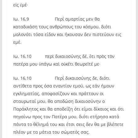
εἰς ἐμέ·
Ιω. 16,9 Περί αμαρτίας μεν θα
καταδικάση τους ανθρώπους του κόσμου, διότι
μολονότι τόσα είδον και ήκουσαν δεν πιστεύουν εις
εμέ.
Ιω. 16,10 περὶ δικαιοσύνης δέ, ὅτι πρὸς τὸν
πατέρα μου ὑπάγω καὶ οὐκέτι θεωρεῖτέ με·
Ιω. 16,10 Περί δικαιοσύνης δε, διότι
αντίθετα προς όσα εναντίον εμού, ως εάν ήμουν
εγκληματίας, αποφασίζουν και πράττουν οι
σταυρωταί μου, θα αποδώση δικαιοσύνην ο
Παράκλητος και θα αποδείξη ότι είμαι δίκαιος και ότι
πηγαίνω προς τον Πατέρα μου, διότι ετήρησα κατά
πάντα το θέλημά του και έτσι σεις δεν θα με βλέπετε
πλέον με τα μάτια του σώματός σας.