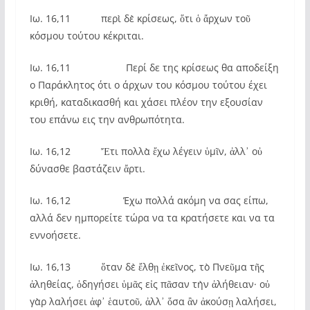
Ιω. 16,11 περὶ δὲ κρίσεως, ὅτι ὁ ἄρχων τοῦ
κόσμου τούτου κέκριται.
Ιω. 16,11 Περί δε της κρίσεως θα αποδείξη
ο Παράκλητος ότι ο άρχων του κόσμου τούτου έχει
κριθή, καταδικασθή και χάσει πλέον την εξουσίαν
του επάνω εις την ανθρωπότητα.
Ιω. 16,12 Ἔτι πολλὰ ἔχω λέγειν ὑμῖν, ἀλλ᾿ οὐ
δύνασθε βαστάζειν ἄρτι.
Ιω. 16,12 Έχω πολλά ακόμη να σας είπω,
αλλά δεν ημπορείτε τώρα να τα κρατήσετε και να τα
εννοήσετε.
Ιω. 16,13 ὅταν δὲ ἔλθῃ ἐκεῖνος, τὸ Πνεῦμα τῆς
ἀληθείας, ὁδηγήσει ὑμᾶς εἰς πᾶσαν τὴν ἀλήθειαν· οὐ
γὰρ λαλήσει ἀφ᾿ ἑαυτοῦ, ἀλλ᾿ ὅσα ἂν ἀκούσῃ λαλήσει,