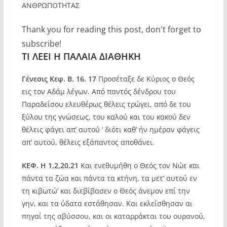
ΑΝΘΡΩΠΟΤΗΤΑΣ
Thank you for reading this post, don't forget to
subscribe!
ΤΙ ΛΕΕΙ Η ΠΑΛΑΙΑ ΔΙΑΘΗΚΗ
Γένεσις Κεφ. Β. 16. 17
Προσέταξε δε Κύριος ο Θεός
εις τον Αδάμ λέγων. Από παντός δένδρου του
Παραδείσου ελευθέρως θέλεις τρώγει, από δε του
ξύλου της γνώσεως, του καλού και του κακού δεν
θέλεις φάγει απ’ αυτού ‘ διότι καθ’ ήν ημέραν φάγεις
απ’ αυτού, θέλεις εξάπαντος αποθάνει.
ΚΕΦ. Η 1,2,20,21
Και ενεθυμήθη ο Θεός τον Νώε και
πάντα τα ζώα και πάντα τα κτήνη, τα μετ’ αυτού εν
τη κιβωτώ’ και διεβίβασεν ο Θεός άνεμον επί την
γην, και τα ύδατα εστάθησαν. Και εκλείσθησαν αι
πηγαί της αβύσσου, και οι καταρράκται του ουρανού,