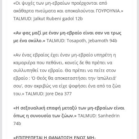
«Οι ψυχές των μη-εβραίων προέρχονται από
ακάθαρτα πνεύματα και αποκαλούνται ΓΟΥΡΟΥΝΙΑ.»
TALMUD: Jalkut Rubeni gadol 12b
«Αν φας μαζί με έναν μη-εβραίο είναι σαν να τρως
με ένα σκύλο.»
TALMUD: Tosapoth, Jebamoth 94b
«Αν ένας εβραίος έχει έναν μη-εβραίο υπηρέτη η
καμαριέρα που πεθάνει, κανείς δε θα πρέπει να
συλλυπηθεί τον εβραίο. Θα πρέπει να πείτε στον
εβραίο : ‘Ο Θεός θα αποκαταστήσει την ‘απώλειά’
σου’, σαν ακριβώς να είχε ψοφήσει ένα από τα ζώα
του.» TALMUD: Jore Dea 377
«Η σεξουαλική επαφή μεταξύ των μη-εβραίων είναι
όπως η συνουσία των ζώων.»
TALMUD: Sanhedrin
74b
«ΕΠΙΤΡΕΠΕΤΑΙ Η ΘΑΝΑΤΩΣΗ ΕΝΟΣ ΜΗ-