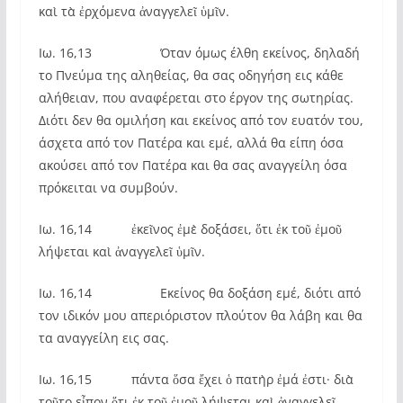
καὶ τὰ ἐρχόμενα ἀναγγελεῖ ὑμῖν.
Ιω. 16,13 Όταν όμως έλθη εκείνος, δηλαδή
το Πνεύμα της αληθείας, θα σας οδηγήση εις κάθε
αλήθειαν, που αναφέρεται στο έργον της σωτηρίας.
Διότι δεν θα ομιλήση και εκείνος από τον ευατόν του,
άσχετα από τον Πατέρα και εμέ, αλλά θα είπη όσα
ακούσει από τον Πατέρα και θα σας αναγγείλη όσα
πρόκειται να συμβούν.
Ιω. 16,14 ἐκεῖνος ἐμὲ δοξάσει, ὅτι ἐκ τοῦ ἐμοῦ
λήψεται καὶ ἀναγγελεῖ ὑμῖν.
Ιω. 16,14 Εκείνος θα δοξάση εμέ, διότι από
τον ιδικόν μου απεριόριστον πλούτον θα λάβη και θα
τα αναγγείλη εις σας.
Ιω. 16,15 πάντα ὅσα ἔχει ὁ πατὴρ ἐμά ἐστι· διὰ
τοῦτο εἶπον ὅτι ἐκ τοῦ ἐμοῦ λήψεται καὶ ἀναγγελεῖ