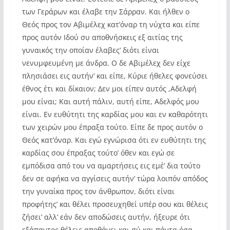
των Γεράρων και έλαβε την Σάρραν. Και ήλθεν ο
Θεός προς τον Αβιμέλεχ κατ’όναρ τη νύχτα και είπε
προς αυτόν Ιδού συ αποθνήσκεις εξ αιτίας της
γυναικός την οποίαν έλαβες’ διότι είναι
νενυμφευμένη με άνδρα. Ο δε Αβιμέλεχ δεν είχε
πλησιάσει εις αυτήν’ και είπε, Κύριε ήθελες φονεύσει
έθνος έτι και δίκαιον; Δεν μοι είπεν αυτός ,Αδελφή
μου είναι; Και αυτή πάλιν, αυτή είπε, Αδελφός μου
είναι. Εν ευθύτητι της καρδίας μου και εν καθαρότητι
των χειρών μου έπραξα τούτο. Είπε δε προς αυτόν ο
Θεός κατ’όναρ. Και εγώ εγνώρισα ότι εν ευθύτητι της
καρδίας σου έπραξας τούτο’ όθεν και εγώ σε
εμπόδισα από του να αμαρτήσεις εις εμέ’ δια τούτο
δεν σε αφήκα να αγγίσεις αυτήν’ τώρα λοιπόν απόδος
την γυναίκα προς τον άνθρωπον, διότι είναι
προφήτης’ και θέλει προσευχηθεί υπέρ σου και θέλεις
ζήσει’ αλλ’ εάν δεν αποδώσεις αυτήν, ήξευρε ότι
εξάπαντος θέλεις αποθάνει και σύ και πάντα όσα