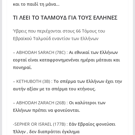
και το παιδί τη μάνα…
ΤΙ ΛΕΕΙ ΤΟ ΤΑΛΜΟΥΔ ΓΙΑ ΤΟΥΣ ΕΛΛΗΝΕΣ
Ύβρεις που περιέχονται στους 66 Τόμους του
Εβραϊκού Ταλμούδ εναντίον των Ελλήνων
– ABHODAH SARACH (78C) :
Αι εθνικαί των Ελλήνων
εορταί είναι καταφρονημενέναι ημέραι μάταιαι και
πονηραί.
– KETHUBOTH (3Β) :
Το σπέρμα των Ελλήνων έχει την
αυτήν αξίαν με το σπέρμα του κτήνους.
– ABHODAH ZARACH (26Β) :
Οι καλύτεροι των
Ελλήνων πρέπει να φονεύονται.
-SEPHER OR ISRAEL (177B) :
Εάν Εβραίος φονεύσει
Έλλην , δεν διαπράττει έγκλημα