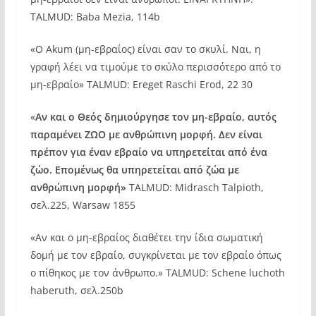
TALMUD: Baba Mezia, 114b
«Ο Akum (μη-εβραίος) είναι σαν το σκυλί. Ναι, η
γραφή λέει να τιμούμε το σκύλο περισσότερο από το
μη-εβραίο» TALMUD: Ereget Raschi Erod, 22 30
«
Αν και ο Θεός δημιούργησε τον μη-εβραίο, αυτός
παραμένει ΖΩΟ με ανθρώπινη μορφή. Δεν είναι
πρέπον για έναν εβραίο να υπηρετείται από ένα
ζώο. Επομένως θα υπηρετείται από ζώα με
ανθρώπινη μορφή»
TALMUD: Midrasch Talpioth,
σελ.225, Warsaw 1855
«Αν και ο μη-εβραίος διαθέτει την ίδια σωματική
δομή με τον εβραίο, συγκρίνεται με τον εβραίο όπως
ο πίθηκος με τον άνθρωπο.» TALMUD: Schene luchoth
haberuth, σελ.250b