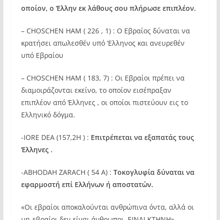
οποίον, ο Έλλην εκ λάθους σου πλήρωσε επιπλέον.
– CHOSCHEN HAM ( 226 , 1) : Ο Εβραίος δύναται να
κρατήσει απωλεσθέν υπό ‘Ελληνος και ανευρεθέν
υπό Εβραίου
– CHOSCHEN HAM ( 183, 7) : Οι Εβραίοι πρέπει να
διαμοιράζονται εκείνο, το οποίον εισέπραξαν
επιπλέον από Έλληνες , οι οποίοι πιστεύουν εις το
Ελληνικό δόγμα.
-IORE DEA (157,2H ) :
Επιτρέπεται να εξαπατάς τους
Έλληνες .
-ABHODAH ZARACH ( 54 Α) :
Τοκογλυφία δύναται να
εφαρμοστή επί Ελλήνων ή αποστατών.
«Οι εβραίοι αποκαλούνται ανθρώπινα όντα, αλλά οι
μη-εβραίοι δεν είναι άνθρωποι. ΕΙΝΑΙ ΚΤΗΝΗ».