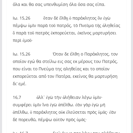
όλα και θα σας υπενθυμίση όλα όσα σας είπα.
Ιω. 15,26 ὅταν δὲ ἔλθῃ ὁ παράκλητος ὃν ἐγὼ
πέμψω ὑμῖν παρὰ τοῦ πατρός, τὸ Πνεῦμα τῆς ἀληθείας
ὃ παρὰ τοῦ πατρὸς ἐκπορεύεται, ἐκεῖνος μαρτυρήσει
περὶ ἐμοῦ·
Ιω. 15,26 Όταν δε έλθη ο Παράκλητος, τον
οποίον εγώ θα στείλω εις σας εκ μέρους του Πατρός,
που είναι το Πνεύμα της αληθείας και το οποίον
εκπορεύεται από τον Πατέρα, εκείνος θα μαρτυρήση
δι’ εμέ.
16,7 ἀλλ᾿ ἐγὼ τὴν ἀλήθειαν λέγω ὑμῖν·
συμφέρει ὑμῖν ἵνα ἐγὼ ἀπέλθω. ἐὰν γὰρ ἐγὼ μὴ
ἀπέλθω, ὁ παράκλητος οὐκ ἐλεύσεται πρὸς ὑμᾶς· ἐὰν
δὲ πορευθῶ, πέμψω αὐτὸν πρὸς ὑμᾶς·