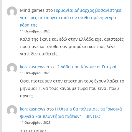
Mind games
στο
Γερμανία: Δήμαρχος βασανίστηκε
για ώρες σε υπόγειο από την υιοθετημένη νέγρα
κόρη της
11 Οκτωβρίου 2025
Καλά της έκανε και εδώ στην Ελλάδα έχει αριστερές
που πάνε και υιοθετούν μαυράκια και τους λένε
γιατί δεν υιοθετείς…
korakasnews
στο
12 Λάθη που Κάνουν οι Γιατροί
11 Οκτωβρίου 2025
Οσοι πιστευουν στην επιστημη τους έχουν λαβει το
μηνυμα! Τι να τους κανουμε τωρα που ειναι πολυ
αργα;;;
korakasnews
στο
Η Ursula θα πολεμίσει τα “ρωσικά
ψυγεία και πλυντήρια πιάτων” – ΒΙΝΤΕΟ
11 Οκτωβρίου 2025
χαχαχα καλο