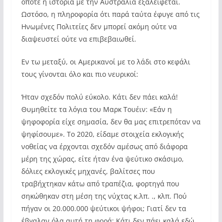
οπότε η ιστορία με την Αυστραλία εξαλείφεται.
Ωστόσο, η πληροφορία ότι παρά ταύτα έφυγε από τις
Ηνωμένες Πολιτείες δεν μπορεί ακόμη ούτε να
διαψευστεί ούτε να επιβεβαιωθεί.
Εν τω μεταξύ, οι Αμερικανοί με το λάδι στο κεφάλι
τους γίνονται όλο και πιο νευρικοί:
Ήταν σχεδόν πολύ εύκολο. Κάτι δεν πάει καλά!
Θυμηθείτε τα λόγια του Μαρκ Τουέιν: «Εάν η
ψηφοφορία είχε σημασία, δεν θα μας επιτρεπόταν να
ψηφίσουμε». Το 2020, είδαμε στοιχεία εκλογικής
νοθείας να έρχονται σχεδόν αμέσως από διάφορα
μέρη της χώρας, είτε ήταν ένα ψεύτικο σκάσιμο,
δόλιες εκλογικές μηχανές, βαλίτσες που
τραβήχτηκαν κάτω από τραπέζια, φορτηγά που
σηκώθηκαν στη μέση της νύχτας κ.λπ. ., κλπ. Πού
πήγαν οι 20.000.000 ψεύτικοι ψήφοι; Γιατί δεν τα
έβγαλαν όλα αυτή τη φορά; Κάτι δεν πάει καλά εδώ .