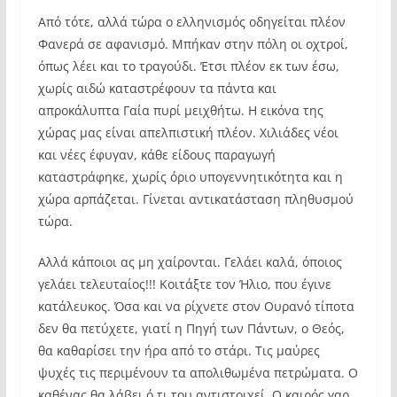
Από τότε, αλλά τώρα ο ελληνισμός οδηγείται πλέον
Φανερά σε αφανισμό. Μπήκαν στην πόλη οι οχτροί,
όπως λέει και το τραγούδι. Έτσι πλέον εκ των έσω,
χωρίς αιδώ καταστρέφουν τα πάντα και
απροκάλυπτα Γαία πυρί μειχθήτω. Η εικόνα της
χώρας μας είναι απελπιστική πλέον. Χιλιάδες νέοι
και νέες έφυγαν, κάθε είδους παραγωγή
καταστράφηκε, χωρίς όριο υπογεννητικότητα και η
χώρα αρπάζεται. Γίνεται αντικατάσταση πληθυσμού
τώρα.
Αλλά κάποιοι ας μη χαίρονται. Γελάει καλά, όποιος
γελάει τελευταίος!!! Κοιτάξτε τον Ήλιο, που έγινε
κατάλευκος. Όσα και να ρίχνετε στον Ουρανό τίποτα
δεν θα πετύχετε, γιατί η Πηγή των Πάντων, ο Θεός,
θα καθαρίσει την ήρα από το στάρι. Τις μαύρες
ψυχές τις περιμένουν τα απολιθωμένα πετρώματα. Ο
καθένας θα λάβει ό,τι του αντιστοιχεί. Ο καιρός γαρ