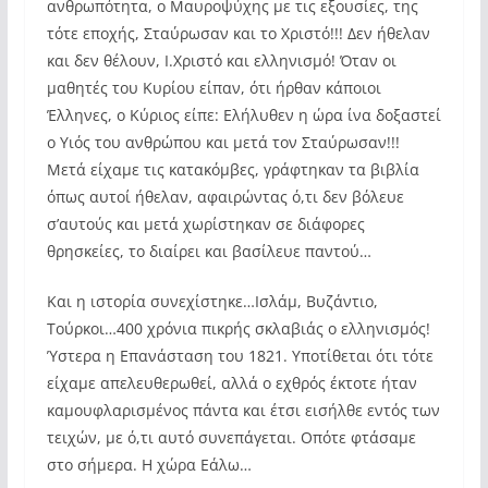
ανθρωπότητα, ο Μαυροψύχης με τις εξουσίες, της
τότε εποχής, Σταύρωσαν και το Χριστό!!! Δεν ήθελαν
και δεν θέλουν, Ι.Χριστό και ελληνισμό! Όταν οι
μαθητές του Κυρίου είπαν, ότι ήρθαν κάποιοι
Έλληνες, ο Κύριος είπε: Ελήλυθεν η ώρα ίνα δοξαστεί
ο Υιός του ανθρώπου και μετά τον Σταύρωσαν!!!
Μετά είχαμε τις κατακόμβες, γράφτηκαν τα βιβλία
όπως αυτοί ήθελαν, αφαιρώντας ό,τι δεν βόλευε
σ’αυτούς και μετά χωρίστηκαν σε διάφορες
θρησκείες, το διαίρει και βασίλευε παντού…
Και η ιστορία συνεχίστηκε…Ισλάμ, Βυζάντιο,
Τούρκοι…400 χρόνια πικρής σκλαβιάς ο ελληνισμός!
Ύστερα η Επανάσταση του 1821. Υποτίθεται ότι τότε
είχαμε απελευθερωθεί, αλλά ο εχθρός έκτοτε ήταν
καμουφλαρισμένος πάντα και έτσι εισήλθε εντός των
τειχών, με ό,τι αυτό συνεπάγεται. Οπότε φτάσαμε
στο σήμερα. Η χώρα Εάλω…