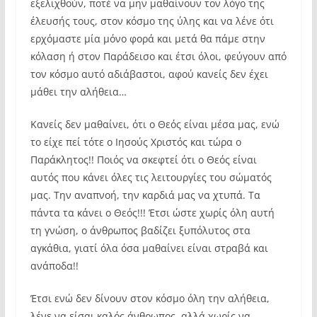
εξελιχθούν, ποτέ να μην μαθαίνουν τον λόγο της
έλευσής τους, στον κόσμο της ύλης και να λένε ότι
ερχόμαστε μία μόνο φορά και μετά θα πάμε στην
κόλαση ή στον Παράδεισο και έτσι όλοι, φεύγουν από
τον κόσμο αυτό αδιάβαστοι, αφού κανείς δεν έχει
μάθει την αλήθεια…
Κανείς δεν μαθαίνει, ότι ο Θεός είναι μέσα μας, ενώ
το είχε πεί τότε ο Ιησούς Χριστός και τώρα ο
Παράκλητος!! Ποιός να σκεφτεί ότι ο Θεός είναι
αυτός που κάνει όλες τις λειτουργίες του σώματός
μας. Την αναπνοή, την καρδιά μας να χτυπά. Τα
πάντα τα κάνει ο Θεός!!! Έτσι ώστε χωρίς όλη αυτή
τη γνώση, ο άνθρωπος βαδίζει ξυπόλυτος στα
αγκάθια, γιατί όλα όσα μαθαίνει είναι στραβά και
ανάποδα!!
Έτσι ενώ δεν δίνουν στον κόσμο όλη την αλήθεια,
λένε να είσαι καλός άνθρωπος, αλλά χωρίς να