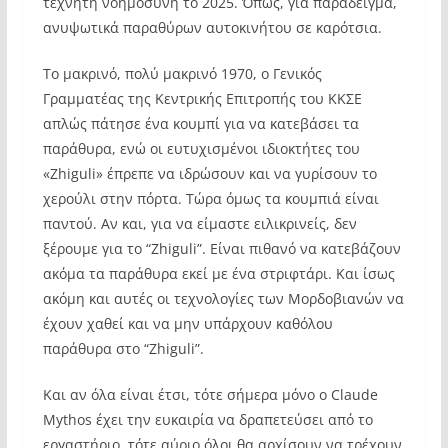
τεχνητή νοημοσύνη το 2025. Όπως, για παράδειγμα,
ανυψωτικά παραθύρων αυτοκινήτου σε καρότσια.
Το μακρινό, πολύ μακρινό 1970, ο Γενικός
Γραμματέας της Κεντρικής Επιτροπής του ΚΚΣΕ
απλώς πάτησε ένα κουμπί για να κατεβάσει τα
παράθυρα, ενώ οι ευτυχισμένοι ιδιοκτήτες του
«Zhiguli» έπρεπε να ιδρώσουν και να γυρίσουν το
χερούλι στην πόρτα. Τώρα όμως τα κουμπιά είναι
παντού. Αν και, για να είμαστε ειλικρινείς, δεν
ξέρουμε για το “Zhiguli”. Είναι πιθανό να κατεβάζουν
ακόμα τα παράθυρα εκεί με ένα στριφτάρι. Και ίσως
ακόμη και αυτές οι τεχνολογίες των Μορδοβιανών να
έχουν χαθεί και να μην υπάρχουν καθόλου
παράθυρα στο “Zhiguli”.
Και αν όλα είναι έτσι, τότε σήμερα μόνο ο Claude
Mythos έχει την ευκαιρία να δραπετεύσει από το
εργαστήριο, τότε αύριο όλοι θα αρχίσουν να τρέχουν