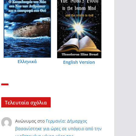
Ελληνικά
English Version
Τελευταία σχόλια
Ανώνυμος
στο
Γερμανία: Δήμαρχος
βασανίστηκε για ώρες σε υπόγειο από την