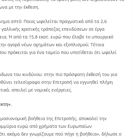
να με την έκθεση.
ημα απτό: Ποιος ωφελείται πραγματικά από τα 2,6
 γαλλικής κρατικής τράπεζας επενδύσεων σε έργα
ια; Ή από τα 15,8 εκατ. ευρώ που έλαβε το υπουργικό
ην αγορά νέων οχημάτων και εξοπλισμού; Τέτοια
 πρόκειται για ένα ταμείο που υποτίθεται ότι ωφελεί
ώδωνα του κινδύνου: στην πιο πρόσφατη έκθεσή του για
υθύνει τελεσίγραφο στην Επιτροπή να εγγυηθεί πλήρη
ικά, απειλεί με νομικές ενέργειες.
κτη».
δημοσιονομική βοήθεια της Επιτροπής, αποκαλεί την
ατομμύρια ευρώ από χρήματα των Ευρωπαίων
ότι ακόμα δεν γνωρίζουμε πού πήγε η βοήθεια», δήλωσε ο