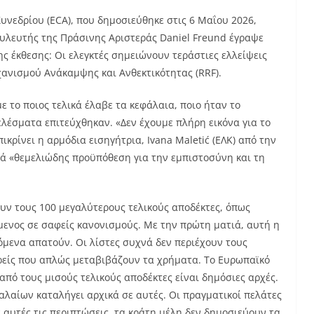
υνεδρίου (ECA), που δημοσιεύθηκε στις 6 Μαΐου 2026,
υλευτής της Πράσινης Αριστεράς Daniel Freund έγραψε
 έκθεσης: Οι ελεγκτές σημειώνουν τεράστιες ελλείψεις
ανισμού Ανάκαμψης και Ανθεκτικότητας (RRF).
 το ποιος τελικά έλαβε τα κεφάλαια, ποιο ήταν το
ελέσματα επιτεύχθηκαν. «Δεν έχουμε πλήρη εικόνα για το
κρίνει η αρμόδια εισηγήτρια, Ivana Maletić (ΕΛΚ) από την
λλά «θεμελιώδης προϋπόθεση για την εμπιστοσύνη και τη
υν τους 100 μεγαλύτερους τελικούς αποδέκτες, όπως
όμενος σε σαφείς κανονισμούς. Με την πρώτη ματιά, αυτή η
όμενα απατούν. Οι λίστες συχνά δεν περιέχουν τους
ρείς που απλώς μεταβιβάζουν τα χρήματα. Το Ευρωπαϊκό
 από τους μισούς τελικούς αποδέκτες είναι δημόσιες αρχές.
αλαίων καταλήγει αρχικά σε αυτές. Οι πραγματικοί πελάτες
ε αυτές τις περιπτώσεις, τα κράτη μέλη δεν δημοσιεύουν τα