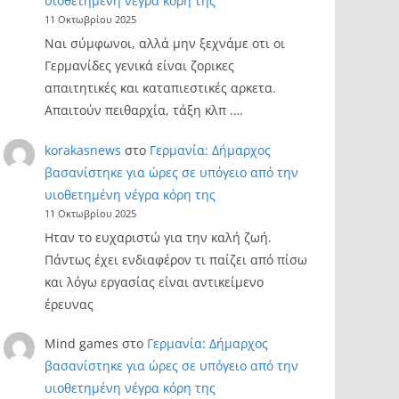
υιοθετημένη νέγρα κόρη της
11 Οκτωβρίου 2025
Ναι σύμφωνοι, αλλά μην ξεχνάμε οτι οι
Γερμανίδες γενικά είναι ζορικες
απαιτητικές και καταπιεστικές αρκετα.
Απαιτούν πειθαρχία, τάξη κλπ .…
korakasnews
στο
Γερμανία: Δήμαρχος
βασανίστηκε για ώρες σε υπόγειο από την
υιοθετημένη νέγρα κόρη της
11 Οκτωβρίου 2025
Ηταν το ευχαριστώ για την καλή ζωή.
Πάντως έχει ενδιαφέρον τι παίζει από πίσω
και λόγω εργασίας είναι αντικείμενο
έρευνας
Mind games
στο
Γερμανία: Δήμαρχος
βασανίστηκε για ώρες σε υπόγειο από την
υιοθετημένη νέγρα κόρη της