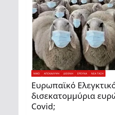
NWO
ΑΠΟΚΑΛΥΨΗ
ΔΙΕΘΝΗ
ΕΡΕΥΝΑ
ΝΕΑ ΤΑΞΗ
Ευρωπαϊκό Ελεγκτικό
δισεκατομμύρια ευρώ
Covid;