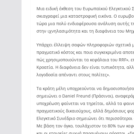
Μια ειδική έκθεση του Ευρωπαϊκού Ελεγκτικού Σ
σκιαγραφεί μια καταστροφική εικόνα. Ο ευρωβο
τώρα μια πολύ ενδιαφέρουσα ανάλυση αυτής της
στην ιχνηλασιμότητα και τη διαφάνεια του Μηχ
Υπάρχει έλλειψη σαφών πληροφοριών σχετικά με
πραγματικό κόστος και ποια συγκεκριμένα αποτ
πώς χρησιμοποιούνται τα κεφάλαια του RRF», επι
Κροατία. Η διαφάνεια δεν είναι τυπικότητα, α
λογοδοσία απέναντι στους πολίτες».
Τα κράτη μέλη υποχρεούνται να δημοσιοποιήσο
σημειώνει ο Daniel Freund (Πράσινοι), αναφερ
υποχρέωση φαίνεται να τηρείται, αλλά τα φαιν
πραγματικούς δικαιούχους, αλλά δημόσιους φο
Ελεγκτικό Συνέδριο σημειώνει ότι περισσότεροι
Με βάση τον όγκο, τουλάχιστον το 80% των κεφ
και οι εταιρείες συχνά παραμένουν αόρατοι. «Σ