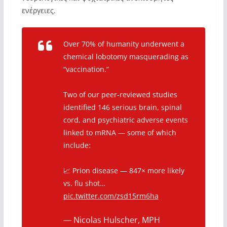
ενέργειες.
Over 70% of humanity underwent a
chemical lobotomy masquerading as
“vaccination.”
Two of our peer-reviewed studies
identified 146 serious brain, spinal
cord, and psychiatric adverse events
linked to mRNA — some of which
include:
📈 Prion disease — 847× more likely
vs. flu shot…
pic.twitter.com/zsd15rm6ha
— Nicolas Hulscher, MPH