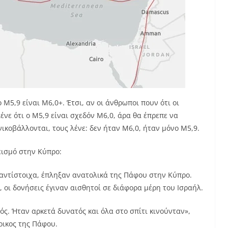
M5,9 είναι M6,0+. Έτσι, αν οι άνθρωποι πουν ότι οι
ένε ότι ο M5,9 είναι σχεδόν M6,0, άρα θα έπρεπε να
νικοβάλλονται, τους λένε: δεν ήταν M6,0, ήταν μόνο M5,9.
εισμό στην Κύπρο:
9, αντίστοιχα, έπληξαν ανατολικά της Πάφου στην Κύπρο.
 οι δονήσεις έγιναν αισθητοί σε διάφορα μέρη του Ισραήλ.
ς. Ήταν αρκετά δυνατός και όλα στο σπίτι κινούνταν»,
οικος της Πάφου.