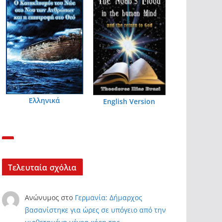
Ελληνικά
English Version
Τελευταία σχόλια
Ανώνυμος
στο
Γερμανία: Δήμαρχος
βασανίστηκε για ώρες σε υπόγειο από την