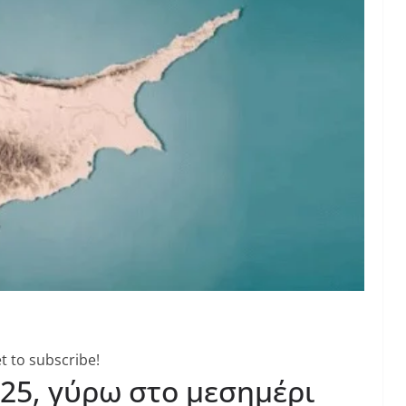
t to subscribe!
025, γύρω στο μεσημέρι