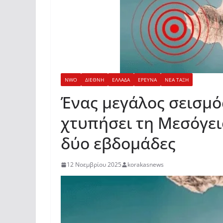
NWO
ΔΙΕΘΝΗ
ΕΛΛΑΔΑ
ΕΡΕΥΝΑ
ΝΕΑ ΤΑΞΗ
Ένας μεγάλος σεισμό
χτυπήσει τη Μεσόγει
δύο εβδομάδες
12 Νοεμβρίου 2025
korakasnews