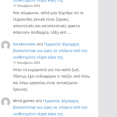
υιοθετημένη νέγρα κόρη της
11 Οκτωβρίου 2025
Ναι σύμφωνοι, αλλά μην ξεχνάμε οτι οι
Γερμανίδες γενικά είναι ζορικες
απαιτητικές και καταπιεστικές αρκετα.
Απαιτούν πειθαρχία, τάξη κλπ .…
korakasnews
στο
Γερμανία: Δήμαρχος
βασανίστηκε για ώρες σε υπόγειο από την
υιοθετημένη νέγρα κόρη της
11 Οκτωβρίου 2025
Ηταν το ευχαριστώ για την καλή ζωή.
Πάντως έχει ενδιαφέρον τι παίζει από πίσω
και λόγω εργασίας είναι αντικείμενο
έρευνας
Mind games
στο
Γερμανία: Δήμαρχος
βασανίστηκε για ώρες σε υπόγειο από την
υιοθετημένη νέγρα κόρη της