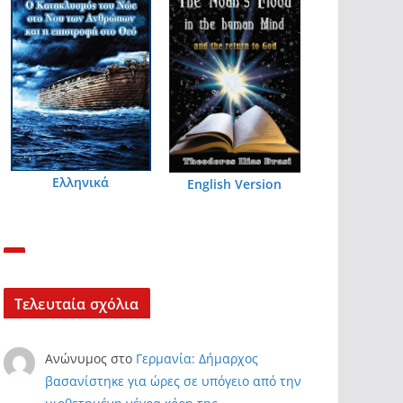
Ελληνικά
English Version
Τελευταία σχόλια
Ανώνυμος
στο
Γερμανία: Δήμαρχος
βασανίστηκε για ώρες σε υπόγειο από την