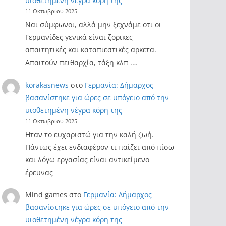
υιοθετημένη νέγρα κόρη της
11 Οκτωβρίου 2025
Ναι σύμφωνοι, αλλά μην ξεχνάμε οτι οι
Γερμανίδες γενικά είναι ζορικες
απαιτητικές και καταπιεστικές αρκετα.
Απαιτούν πειθαρχία, τάξη κλπ .…
korakasnews
στο
Γερμανία: Δήμαρχος
βασανίστηκε για ώρες σε υπόγειο από την
υιοθετημένη νέγρα κόρη της
11 Οκτωβρίου 2025
Ηταν το ευχαριστώ για την καλή ζωή.
Πάντως έχει ενδιαφέρον τι παίζει από πίσω
και λόγω εργασίας είναι αντικείμενο
έρευνας
Mind games
στο
Γερμανία: Δήμαρχος
βασανίστηκε για ώρες σε υπόγειο από την
υιοθετημένη νέγρα κόρη της