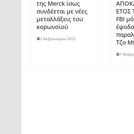
της Merck ίσως
ΑΠΟΚ
συνδέεται με νέες
ΕΤΟΣ 
μεταλλάξεις του
FBI μό
κορωνοϊού
έφοδο
παραλ
2 Φεβρουαρίου 2023
Τζο Μ
1 Φεβρο