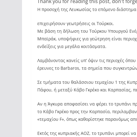
Thank you for reading this post, don't forge
Η προσοχή της Λευκωσίας το επόμενο διάστημα σ
επιχειρήσουν γεωτρήσεις οι Τούρκοι.
Με βάση τη δήλωση του Τούρκου Υπουργού Ενέρ
Μπαϊράκ, υποψήφιες για γεώτρηση είναι περιο
ενδείξεις για μεγάλα κοιτάσματα.
Λαμβάνοντας κανείς υπ’ όψιν τις περιοχές όπο
έρευνες το Barbaros, τα σημεία που συγκεντρών
Σε τμήματα του θαλάσσιου τεμαχίου 1 της Κυπρ
Πάφου, ή μεταξύ Κάβο Γκρέκο και Καρπασίας, π
Αν η Άγκυρα αποφασίσει να φέρει το τρυπάνι πρ
το Κάβο Γκρέκο προς την Καρπασία, περιλαμβαν
«τεμαχίου F», όπως καθορίστηκε παρανόμως απ
Εκτός της κυπριακής ΑΟΖ, το τρυπάνι μπορεί να