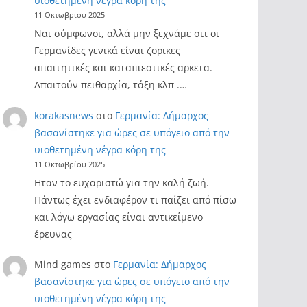
υιοθετημένη νέγρα κόρη της
11 Οκτωβρίου 2025
Ναι σύμφωνοι, αλλά μην ξεχνάμε οτι οι
Γερμανίδες γενικά είναι ζορικες
απαιτητικές και καταπιεστικές αρκετα.
Απαιτούν πειθαρχία, τάξη κλπ .…
korakasnews
στο
Γερμανία: Δήμαρχος
βασανίστηκε για ώρες σε υπόγειο από την
υιοθετημένη νέγρα κόρη της
11 Οκτωβρίου 2025
Ηταν το ευχαριστώ για την καλή ζωή.
Πάντως έχει ενδιαφέρον τι παίζει από πίσω
και λόγω εργασίας είναι αντικείμενο
έρευνας
Mind games
στο
Γερμανία: Δήμαρχος
βασανίστηκε για ώρες σε υπόγειο από την
υιοθετημένη νέγρα κόρη της