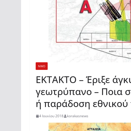
NWO
EKTAKTO – Έριξε άγκ
γεωτρύπανο – Ποια 
ή παράδοση εθνικού
4 Ιουνίου 2018
korakasnews