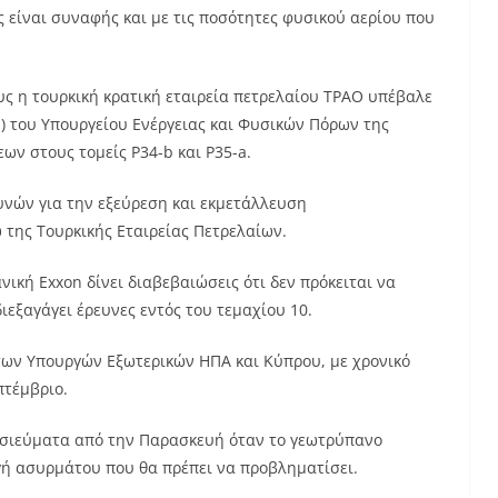
 είναι συναφής και με τις ποσότητες φυσικού αερίου που
υς η τουρκική κρατική εταιρεία πετρελαίου TPAO υπέβαλε
) του Υπουργείου Ενέργειας και Φυσικών Πόρων της
ων στους τομείς P34-b και P35-a.
υνών για την εξεύρεση και εκμετάλλευση
της Τουρκικής Εταιρείας Πετρελαίων.
νική Exxon δίνει διαβεβαιώσεις ότι δεν πρόκειται να
ιεξαγάγει έρευνες εντός του τεμαχίου 10.
των Υπουργών Εξωτερικών ΗΠΑ και Κύπρου, με χρονικό
πτέμβριο.
οσιεύματα από την Παρασκευή όταν το γεωτρύπανο
ιγή ασυρμάτου που θα πρέπει να προβληματίσει.