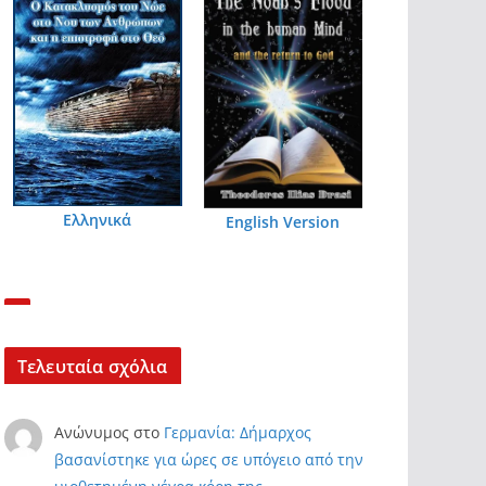
Ελληνικά
English Version
Τελευταία σχόλια
Ανώνυμος
στο
Γερμανία: Δήμαρχος
βασανίστηκε για ώρες σε υπόγειο από την