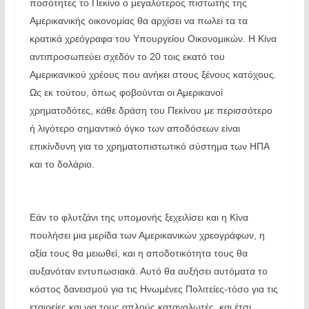
ποσότητες το Πεκίνο ο μεγαλύτερος πιστωτής της
Αμερικανικής οικονομίας θα αρχίσει να πωλεί τα τα
κρατικά χρεόγραφα του Υπουργείου Οικονομικών. Η Κίνα
αντιπροσωπεύει σχεδόν το 20 τοις εκατό του
Αμερικανικού χρέους που ανήκει στους ξένους κατόχους.
Ως εκ τούτου, όπως φοβούνται οι Αμερικανοί
χρηματοδότες, κάθε δράση του Πεκίνου με περισσότερο
ή λιγότερο σημαντικό όγκο των αποδόσεων είναι
επικίνδυνη για το χρηματοπιστωτικό σύστημα των ΗΠΑ
και το δολάριο.
Εάν το φλυτζάνι της υπομονής ξεχειλίσει και η Κίνα
πουλήσει μια μερίδα των Αμερικανικών χρεογράφων, η
αξία τους θα μειωθεί, και η αποδοτικότητα τους θα
αυξανόταν εντυπωσιακά. Αυτό θα αυξήσει αυτόματα το
κόστος δανεισμού για τις Ηνωμένες Πολιτείες-τόσο για τις
εταιρείες και για τους απλούς καταναλωτές, και έτσι