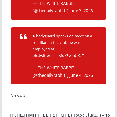
— THE WHITE RABBIT
(@thedailyrabbit_)
June 3, 2026
A bodyguard speaks on meeting a
reptilian in the club he was
employed at
pic.twitter.com/8dXEwmUKzT
— THE WHITE RABBIT
(@thedailyrabbit_)
June 4, 2026
Views: 3
Η ΕΠΙΣΤΗΜΗ ΤΗΣ ΕΠΙΣΤΗΜΗΣ (Ποιός Είμαι…) – 1ο