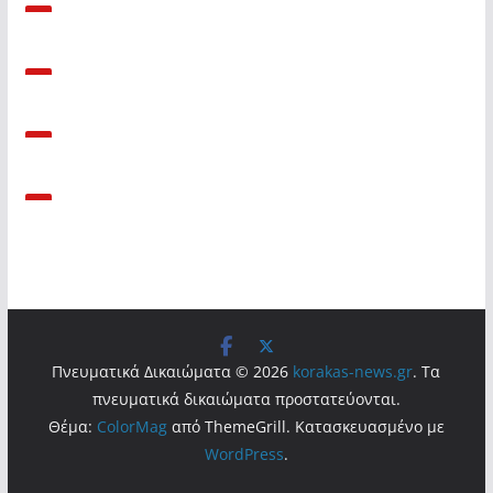
Πνευματικά Δικαιώματα © 2026
korakas-news.gr
. Τα
πνευματικά δικαιώματα προστατεύονται.
Θέμα:
ColorMag
από ThemeGrill. Κατασκευασμένο με
WordPress
.