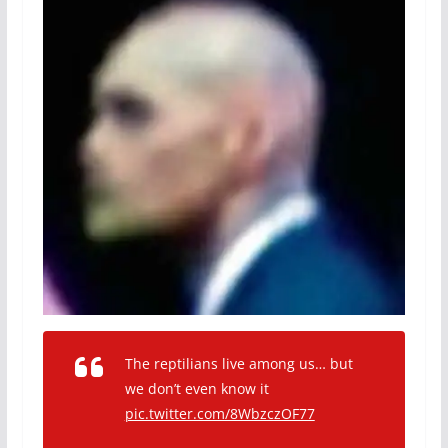
The reptilians live among us… but
we don’t even know it
pic.twitter.com/8WbzczOF77