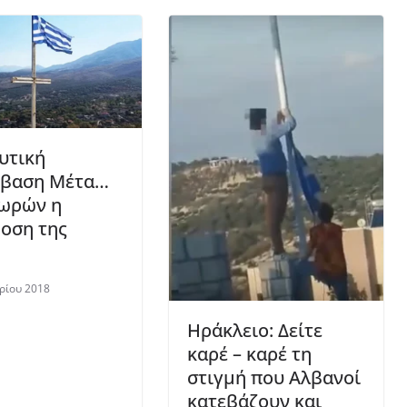
υτική
βαση Μέτα…
ωρών η
οση της
ρίου 2018
Ηράκλειο: Δείτε
καρέ – καρέ τη
στιγμή που Αλβανοί
κατεβάζουν και