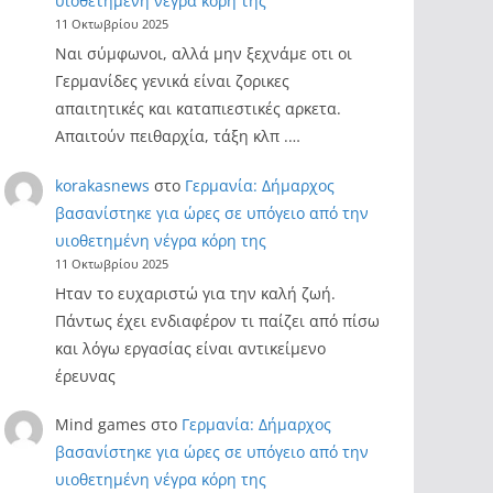
υιοθετημένη νέγρα κόρη της
11 Οκτωβρίου 2025
Ναι σύμφωνοι, αλλά μην ξεχνάμε οτι οι
Γερμανίδες γενικά είναι ζορικες
απαιτητικές και καταπιεστικές αρκετα.
Απαιτούν πειθαρχία, τάξη κλπ .…
korakasnews
στο
Γερμανία: Δήμαρχος
βασανίστηκε για ώρες σε υπόγειο από την
υιοθετημένη νέγρα κόρη της
11 Οκτωβρίου 2025
Ηταν το ευχαριστώ για την καλή ζωή.
Πάντως έχει ενδιαφέρον τι παίζει από πίσω
και λόγω εργασίας είναι αντικείμενο
έρευνας
Mind games
στο
Γερμανία: Δήμαρχος
βασανίστηκε για ώρες σε υπόγειο από την
υιοθετημένη νέγρα κόρη της