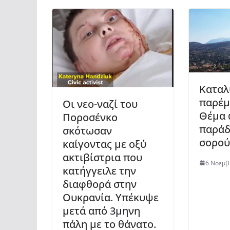
Καταλ
παρέμ
Οι νεο-ναζί του
Θέμα 
Ποροσένκο
παράδ
σκότωσαν
σορού
καίγοντας με οξύ
ακτιβίστρια που
6 Νοεμβ
κατήγγειλε την
διαφθορά στην
Ουκρανία. Υπέκυψε
μετά από 3μηνη
πάλη με το θάνατο.