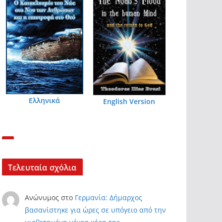
Ελληνικά
English Version
Τελευταία σχόλια
Ανώνυμος
στο
Γερμανία: Δήμαρχος
βασανίστηκε για ώρες σε υπόγειο από την