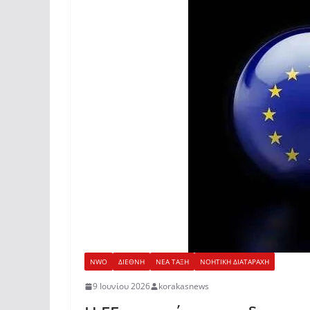
NWO
ΔΙΕΘΝΗ
ΝΕΑ ΤΑΞΗ
ΝΟΗΤΙΚΗ ΔΙΑΤΑΡΑΧΗ
9 Ιουνίου 2026
korakasnews