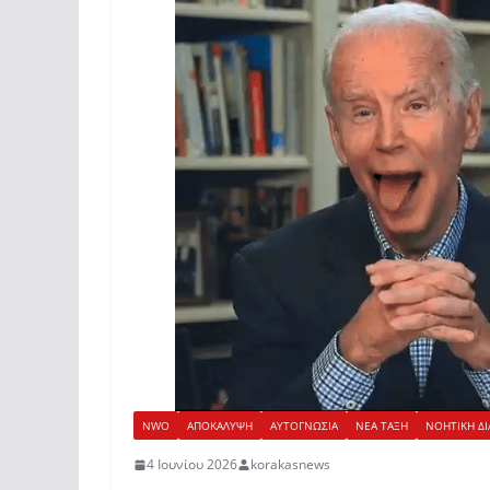
NWO
ΑΠΟΚΑΛΥΨΗ
ΑΥΤΟΓΝΩΣΙΑ
ΝΕΑ ΤΑΞΗ
ΝΟΗΤΙΚΗ ΔΙ
4 Ιουνίου 2026
korakasnews