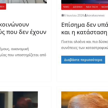
ΑΧΗ
NWO
ΔΙΕΘΝΗ
ΝΕΑ ΤΑΞΗ
ΝΟΗΤ
6 Ιουνίου 2026
korakasnews
ακοινώνουν
Επίσημα δεν υπά
ύς που δεν έχουν
και η κατάσταση 
Γίνεται ολοένα και πιο δύσ
συνέπειες των καταστροφικώ
έμους, οικονομική
μίας που υποστηρίζεται από
Διαβάστε περισσότερα