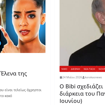
NWO
ΔΙΕΘΝΗ
ΝΕΑ ΤΑΞΗ
ΝΟΗΤ
Έλενα της
24 Μαΐου 2026
korakasnews
Ο Bibi σχεδιάζει 
ου είναι τελείως άχρηστοι
διάρκεια του Πα
 το κακό
Ιουνίου)