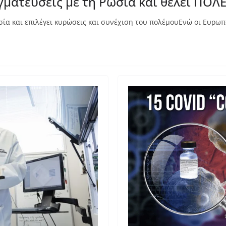
αγματεύσεις με τη Ρωσία και θέλει ΠΟ
σία και επιλέγει κυρώσεις και συνέχιση του πολέμουΕνώ οι Ευρωπα