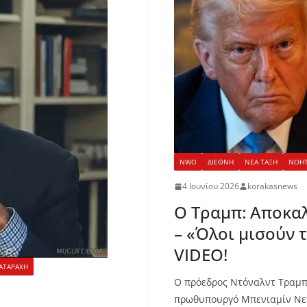
NWO
ΔΙΕΘΝΗ
ΝΕΑ ΤΑΞΗ
ΝΟΗΤ
4 Ιουνίου 2026
korakasnews
Ο Τραμπ: Αποκαλ
– «Όλοι μισούν 
VIDEO!
ΑΤΑΡΑΧΗ
Ο πρόεδρος Ντόναλντ Τραμπ
πρωθυπουργό Μπενιαμίν Νετ