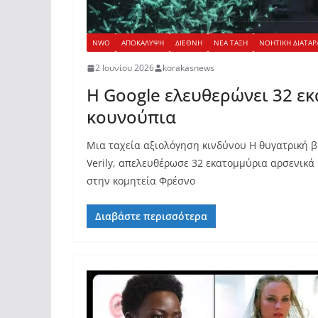
NWO
ΑΠΟΚΑΛΥΨΗ
ΔΙΕΘΝΗ
ΝΕΑ ΤΑΞΗ
ΝΟΗΤΙΚΗ ΔΙΑΤΑΡ
2 Ιουνίου 2026
korakasnews
Η Google ελευθερώνει 32 ε
κουνούπια
Μια ταχεία αξιολόγηση κινδύνου Η θυγατρική β
Verily, απελευθέρωσε 32 εκατομμύρια αρσενικά
στην κομητεία Φρέσνο
Διαβάστε περισσότερα