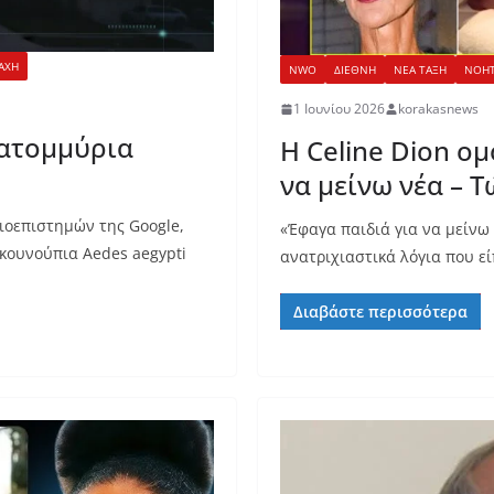
ΑΧΗ
NWO
ΔΙΕΘΝΗ
ΝΕΑ ΤΑΞΗ
ΝΟΗΤ
1 Ιουνίου 2026
korakasnews
κατομμύρια
Η Celine Dion ομ
να μείνω νέα – 
ιοεπιστημών της Google,
«Έφαγα παιδιά για να μείνω
 κουνούπια Aedes aegypti
ανατριχιαστικά λόγια που εί
Διαβάστε περισσότερα