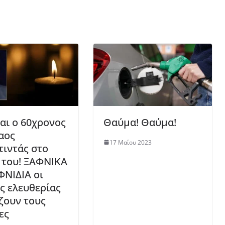
και ο 60χρονος
Θαύμα! Θαύμα!
αος
17 Μαΐου 2023
τιντάς στο
 του! ΞΑΦΝΙΚΑ
ΦΝΙΔΙΑ οι
ις ελευθερίας
ζουν τους
ες