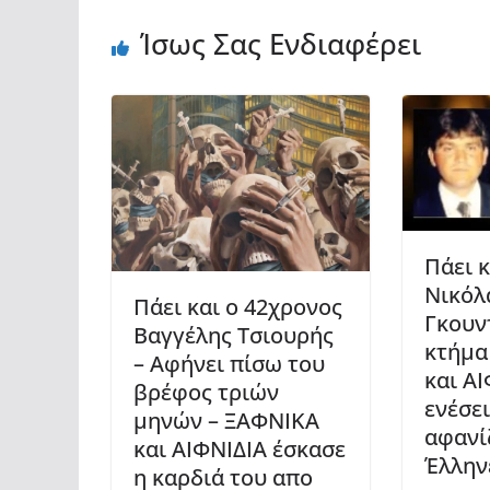
Ίσως Σας Ενδιαφέρει
Πάει 
Νικόλ
Πάει και ο 42χρονος
Γκουν
Βαγγέλης Τσιουρής
κτήμα
– Αφήνει πίσω του
και ΑΙ
βρέφος τριών
ενέσε
μηνών – ΞΑΦΝΙΚΑ
αφανί
και ΑΙΦΝΙΔΙΑ έσκασε
Έλλην
η καρδιά του απο