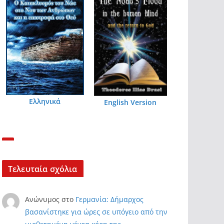
Ελληνικά
English Version
Τελευταία σχόλια
Ανώνυμος
στο
Γερμανία: Δήμαρχος
βασανίστηκε για ώρες σε υπόγειο από την