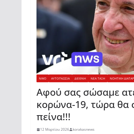
NWO
ΑΥΤΟΓΝΩΣΙΑ
ΔΙΕΘΝΗ
ΝΕΑ ΤΑΞΗ
ΝΟΗΤΙΚΗ ΔΙΑΤΑ
Αφού σας σώσαμε ατε
κορώνα-19, τώρα θα
πείνα!!!
12 Μαρτίου 2026
korakasnews