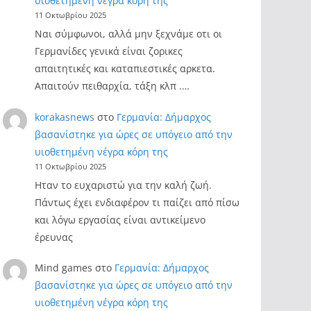
υιοθετημένη νέγρα κόρη της
11 Οκτωβρίου 2025
Ναι σύμφωνοι, αλλά μην ξεχνάμε οτι οι
Γερμανίδες γενικά είναι ζορικες
απαιτητικές και καταπιεστικές αρκετα.
Απαιτούν πειθαρχία, τάξη κλπ .…
korakasnews
στο
Γερμανία: Δήμαρχος
βασανίστηκε για ώρες σε υπόγειο από την
υιοθετημένη νέγρα κόρη της
11 Οκτωβρίου 2025
Ηταν το ευχαριστώ για την καλή ζωή.
Πάντως έχει ενδιαφέρον τι παίζει από πίσω
και λόγω εργασίας είναι αντικείμενο
έρευνας
Mind games
στο
Γερμανία: Δήμαρχος
βασανίστηκε για ώρες σε υπόγειο από την
υιοθετημένη νέγρα κόρη της