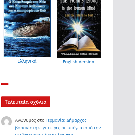
Ελληνικά
English Version
Τελευταία σχόλια
Ανώνυμος
στο
Γερμανία: Δήμαρχος
βασανίστηκε για ώρες σε υπόγειο από την