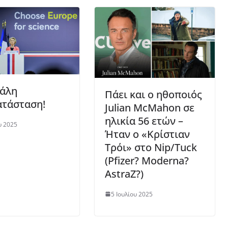
άλη
Πάει και ο ηθοποιός
ατάσταση!
Julian McMahon σε
ηλικία 56 ετών –
υ 2025
Ήταν ο «Κρίστιαν
Τρόι» στο Nip/Tuck
(Pfizer? Moderna?
AstraZ?)
5 Ιουλίου 2025