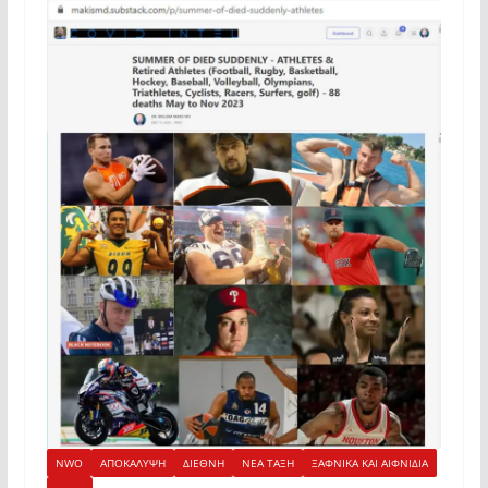
NWO
ΑΠΟΚΑΛΥΨΗ
ΔΙΕΘΝΗ
ΝΕΑ ΤΑΞΗ
ΞΑΦΝΙΚΑ ΚΑΙ ΑΙΦΝΙΔΙΑ