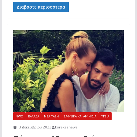
Διαβάστε περισσότερα
NWO
ΕΛΛΑΔΑ
ΝΕΑ ΤΑΞΗ
ΞΑΦΝΙΚΑ ΚΑΙ ΑΙΦΝΙΔΙΑ
ΥΓΕΙΑ
13 Δεκεμβρίου 2023
korakasnews