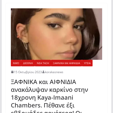
NWO
ΔΙΕΘΝΗ
ΝΕΑ ΤΑΞΗ
ΞΑΦΝΙΚΑ ΚΑΙ ΑΙΦΝΙΔΙΑ
ΥΓΕΙΑ
15 Οκτωβρίου 2023
korakasnews
ΞΑΦΝΙΚΑ και ΑΙΦΝΙΔΙΑ
ανακάλυψαν καρκίνο στην
18χρονη Kaya-Imaani
Chambers. Πέθανε έξι
εβδομάδες αργότερα! Οι