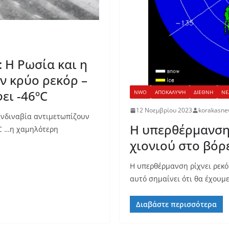
 Η Ρωσία και η
ν κρύο ρεκόρ –
ει -46ºC
NWO
ΑΠΟΚΑΛΥΨΗ
ΔΙΕΘΝΗ
ΝΕ
12 Νοεμβρίου 2023
korakasne
ανδιναβία αντιμετωπίζουν
Η υπερθέρμανση
ºC …η χαμηλότερη
χιονιού στο βόρ
Η υπερθέρμανση ρίχνει ρεκό
αυτό σημαίνει ότι θα έχουμ
Διαβάστε περισσότερα