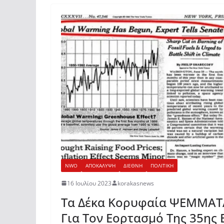
NWO
ΑΠΟΚΑΛΥΨΗ
ΔΙΕΘΝΗ
ΠΟΛΙΤΙΚΗ
16 Ιουλίου 2023
korakasnews
Τα Δέκα Κορυφαία ΨΕΜΜΑΤΑ
Για Τον Εορτασμό Της 35ης 