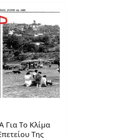
 Για Το Κλίμα
Επετείου Της