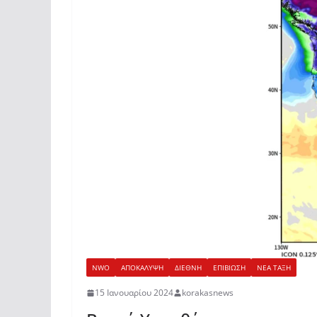
NWO
ΑΠΟΚΑΛΥΨΗ
ΔΙΕΘΝΗ
ΕΠΙΒΙΩΣΗ
ΝΕΑ ΤΑΞΗ
15 Ιανουαρίου 2024
korakasnews