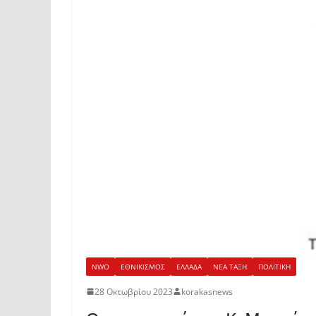
NWO
ΕΘΝΙΚΙΣΜΟΣ
ΕΛΛΑΔΑ
ΝΕΑ ΤΑΞΗ
ΠΟΛΙΤΙΚΗ
28 Οκτωβρίου 2023
korakasnews