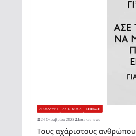
ΑΠΟΚΑΛΥΨΗ
ΑΥΤΟΓΝΩΣΙΑ
ΕΠΙΒΙΩΣΗ
24 Οκτωβρίου 2023
korakasnews
Τους αχάριστους ανθρώπους