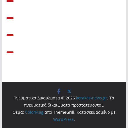
Πνευματικά Δικαιώματα © 2026
korakas-news.gr
. Τα
πνευματικά δικαιώματα προστατεύονται.
Θέμα:
ColorMag
από ThemeGrill. Κατασκευασμένο με
WordPress
.