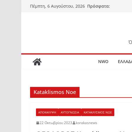
Μετάβαση
Πρόσφατα:
Πέμπτη, 6 Αυγούστου, 2026
σε
περιεχόμενο
Ό
NWO
ΕΛΛΑΔ
Kataklismos Noe
ΑΠΟΚΑΛΥΨΗ
ΑΥΤΟΓΝΩΣΙΑ
ΚΑΤΑΚΛΥΣΜΟΣ ΝΩΕ
22 Οκτωβρίου 2023
korakasnews