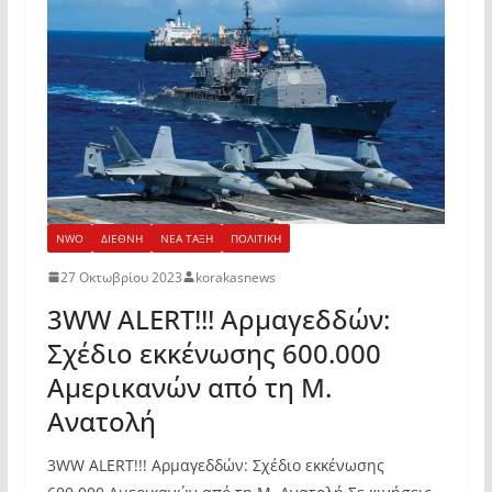
NWO
ΔΙΕΘΝΗ
ΝΕΑ ΤΑΞΗ
ΠΟΛΙΤΙΚΗ
27 Οκτωβρίου 2023
korakasnews
3WW ALERT!!! Αρμαγεδδών:
Σχέδιο εκκένωσης 600.000
Αμερικανών από τη Μ.
Ανατολή
3WW ALERT!!! Αρμαγεδδών: Σχέδιο εκκένωσης