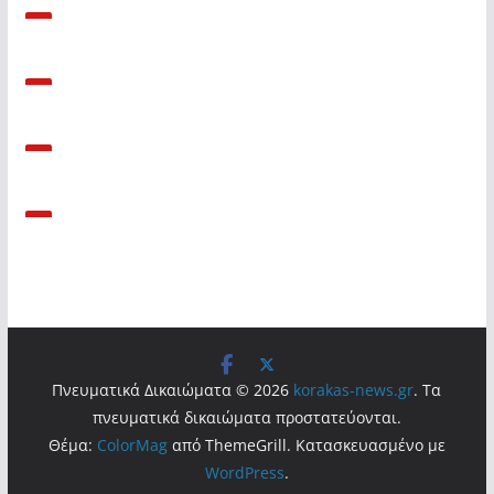
Πνευματικά Δικαιώματα © 2026
korakas-news.gr
. Τα
πνευματικά δικαιώματα προστατεύονται.
Θέμα:
ColorMag
από ThemeGrill. Κατασκευασμένο με
WordPress
.