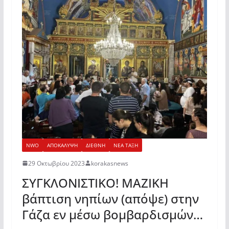
NWO
ΑΠΟΚΑΛΥΨΗ
ΔΙΕΘΝΗ
ΝΕΑ ΤΑΞΗ
29 Οκτωβρίου 2023
korakasnews
ΣΥΓΚΛΟΝΙΣΤΙΚΟ! ΜΑΖΙΚΗ
βάπτιση νηπίων (απόψε) στην
Γάζα εν μέσω βομβαρδισμών…