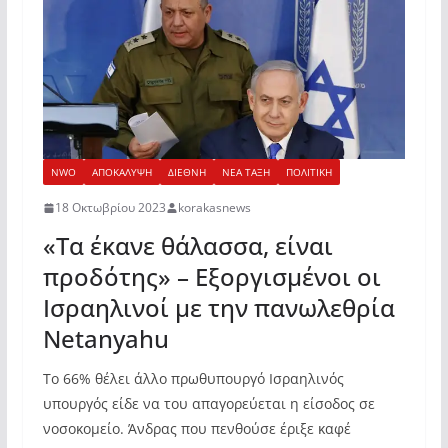
NWO
ΑΠΟΚΑΛΥΨΗ
ΔΙΕΘΝΗ
ΝΕΑ ΤΑΞΗ
ΠΟΛΙΤΙΚΗ
18 Οκτωβρίου 2023
korakasnews
«Τα έκανε θάλασσα, είναι
προδότης» – Εξοργισμένοι οι
Ισραηλινοί με την πανωλεθρία
Netanyahu
Το 66% θέλει άλλο πρωθυπουργό Ισραηλινός
υπουργός είδε να του απαγορεύεται η είσοδος σε
νοσοκομείο. Άνδρας που πενθούσε έριξε καφέ